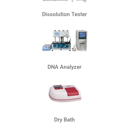
Dissolution Tester
DNA Analyzer
Dry Bath