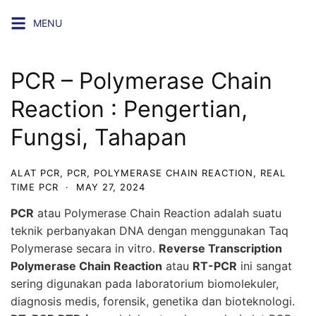
Skip
MENU
to
content
PCR – Polymerase Chain
Reaction : Pengertian,
Fungsi, Tahapan
ALAT PCR
,
PCR
,
POLYMERASE CHAIN REACTION
,
REAL
TIME PCR
·
MAY 27, 2024
PCR
atau Polymerase Chain Reaction adalah suatu
teknik perbanyakan DNA dengan menggunakan Taq
Polymerase secara in vitro.
Reverse Transcription
Polymerase Chain Reaction
atau
RT-PCR
ini sangat
sering digunakan pada laboratorium biomolekuler,
diagnosis medis, forensik, genetika dan bioteknologi.