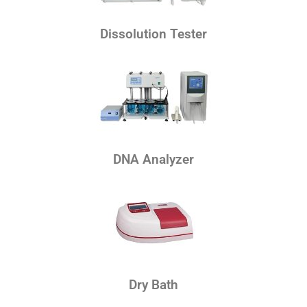
Dissolution Tester
DNA Analyzer
Dry Bath