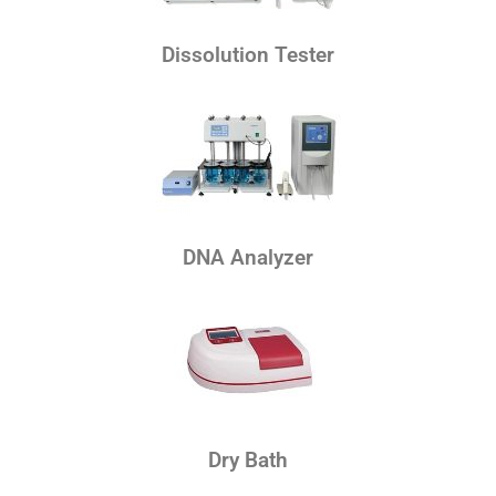
Dissolution Tester
DNA Analyzer
Dry Bath