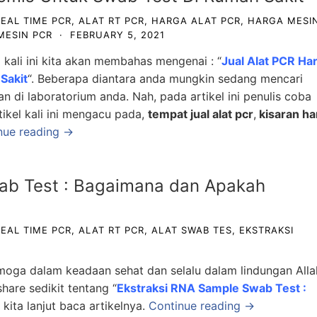
REAL TIME PCR
,
ALAT RT PCR
,
HARGA ALAT PCR
,
HARGA MESI
MESIN PCR
·
FEBRUARY 5, 2021
l kali ini kita akan membahas mengenai : “
Jual Alat PCR Ha
Sakit
“. Beberapa diantara anda mungkin sedang mencari
n di laboratorium anda. Nah, pada artikel ini penulis coba
ikel kali ini mengacu pada,
tempat jual alat pcr
,
kisaran ha
nue reading →
ab Test : Bagaimana dan Apakah
REAL TIME PCR
,
ALAT RT PCR
,
ALAT SWAB TES
,
EKSTRAKSI
moga dalam keadaan sehat dan selalu dalam lindungan Alla
share sedikit tentang “
Ekstraksi RNA Sample Swab Test :
k kita lanjut baca artikelnya.
Continue reading →