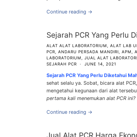
Continue reading →
Sejarah PCR Yang Perlu D
ALAT ALAT LABORATORIUM
,
ALAT LAB 
PCR
,
ANDARU PERSADA MANDIRI
,
APM
,
LABORATORIUM
,
JUAL ALAT LABORATOR
SEJARAH PCR
·
JUNE 14, 2021
Sejarah PCR Yang Perlu Diketahui Ma
sehat selalu ya. Sobat, bicara alat PC
mengetahui kegunaan dari alat terseb
pertama kali menemukan alat PCR ini?
Continue reading →
Jual Alat PCR Harga Ekon