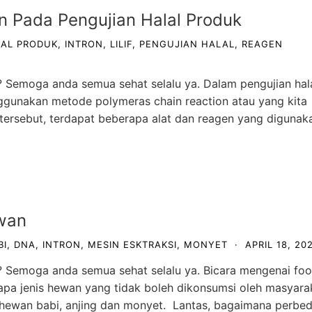
n Pada Pengujian Halal Produk
AL PRODUK
,
INTRON
,
LILIF
,
PENGUJIAN HALAL
,
REAGEN
? Semoga anda semua sehat selalu ya. Dalam pengujian hal
nggunakan metode polymeras chain reaction atau yang kita
tersebut, terdapat beberapa alat dan reagen yang digunak
wan
BI
,
DNA
,
INTRON
,
MESIN ESKTRAKSI
,
MONYET
·
APRIL 18, 20
? Semoga anda semua sehat selalu ya. Bicara mengenai fo
erapa jenis hewan yang tidak boleh dikonsumsi oleh masyara
 hewan babi, anjing dan monyet. Lantas, bagaimana perbe