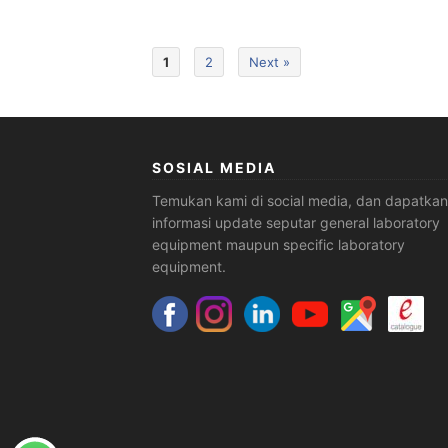
1
2
Next »
SOSIAL MEDIA
Temukan kami di social media, dan dapatkan
informasi update seputar general laboratory
equipment maupun specific laboratory
equipment.