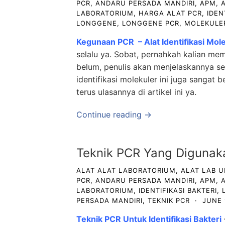
PCR
,
ANDARU PERSADA MANDIRI
,
APM
,
LABORATORIUM
,
HARGA ALAT PCR
,
IDEN
LONGGENE
,
LONGGENE PCR
,
MOLEKULE
Kegunaan PCR – Alat Identifikasi Mol
selalu ya. Sobat, pernahkah kalian mem
belum, penulis akan menjelaskannya seca
identifikasi molekuler ini juga sangat
terus ulasannya di artikel ini ya.
Continue reading →
Teknik PCR Yang Digunakan
ALAT ALAT LABORATORIUM
,
ALAT LAB 
PCR
,
ANDARU PERSADA MANDIRI
,
APM
,
LABORATORIUM
,
IDENTIFIKASI BAKTERI
,
PERSADA MANDIRI
,
TEKNIK PCR
·
JUNE 
Teknik PCR Untuk Identifikasi Bakteri