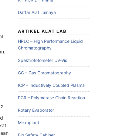
Daftar Alat Lainnya
ARTIKEL ALAT LAB
al
HPLC – High Performance Liquid
Chromatography
an.
Spektrofotometer UV-Vis
GC – Gas Chromatography
ICP – Inductively Coupled Plasma
PCR – Polymerase Chain Reaction
22
Rotary Evaporator
od
Mikropipet
kat
daan
Bio Safety Cabinet