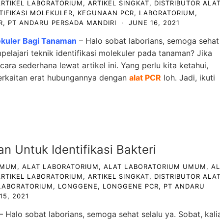
ARTIKEL LABORATORIUM
,
ARTIKEL SINGKAT
,
DISTRIBUTOR ALA
TIFIKASI MOLEKULER
,
KEGUNAAN PCR
,
LABORATORIUM
,
R
,
PT ANDARU PERSADA MANDIRI
·
JUNE 16, 2021
ekuler Bagi Tanaman
– Halo sobat laborians, semoga sehat
pelajari teknik identifikasi molekuler pada tanaman? Jika
ra sederhana lewat artikel ini. Yang perlu kita ketahui,
 berkaitan erat hubungannya dengan
alat PCR
loh. Jadi, ikuti
 Untuk Identifikasi Bakteri
UMUM
,
ALAT LABORATORIUM
,
ALAT LABORATORIUM UMUM
,
A
ARTIKEL LABORATORIUM
,
ARTIKEL SINGKAT
,
DISTRIBUTOR ALA
LABORATORIUM
,
LONGGENE
,
LONGGENE PCR
,
PT ANDARU
15, 2021
– Halo sobat laborians, semoga sehat selalu ya. Sobat, kali