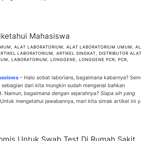
iketahui Mahasiswa
UMUM
,
ALAT LABORATORIUM
,
ALAT LABORATORIUM UMUM
,
A
ARTIKEL LABORATORIUM
,
ARTIKEL SINGKAT
,
DISTRIBUTOR ALA
IUM
,
LABORATORIUM
,
LONGGENE
,
LONGGENE PCR
,
PCR
,
hasiswa
– Halo sobat laborians, bagaimana kabarnya? Se
R, sebagian dari kita mungkin sudah mengenal bahkan
ut. Namun,
bagaimana dengan sejarahnya?
Siapa sih yang
Untuk mengetahui jawabannya, mari kita simak artikel ini y
omis Untuk Swab Test Di Rumah Sakit