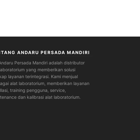
NTANG ANDARU PERSADA MANDIRI
Andaru Persada Mandiri
adalah
distributor
 laboratorium
yang memberikan solusi
kap layanan terintegrasi. Kami menjual
agai alat laboratorium, memberikan layanan
allasi, training pengguna, service,
tenance dan kalibrasi alat laboratorium.