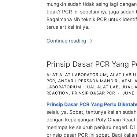
mungkin sudah tidak asing lagi dengan
tidak? PCR ini sebelumnya juga sudah b
Bagaimana sih teknik PCR untuk identi
terus artikel ini ya.
Continue reading →
Prinsip Dasar PCR Yang Pe
ALAT ALAT LABORATORIUM
,
ALAT LAB 
PCR
,
ANDARU PERSADA MANDIRI
,
APM
,
LABORATORIUM
,
JUAL ALAT LAB
,
JUAL 
REACTION
,
PRINSIP DASAR PCR
·
JUNE 
Prinsip Dasar PCR Yang Perlu Diketah
selalu ya. Sobat, tentunya kalian suda
dengan kepanjangan Poly Chain React
menimpa ke seluruh penjuru negeri. Di 
prinsip dasar PCR ini sobat. Bagi kalian