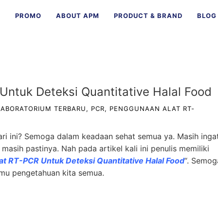
E
PROMO
ABOUT APM
PRODUCT & BRAND
BLOG
ntuk Deteksi Quantitative Halal Food
 LABORATORIUM TERBARU
,
PCR
,
PENGGUNAAN ALAT RT-
ari ini? Semoga dalam keadaan sehat semua ya. Masih inga
asih pastinya. Nah pada artikel kali ini penulis memiliki
t RT-PCR Untuk Deteksi Quantitative Halal Food
“. Semog
lmu pengetahuan kita semua.