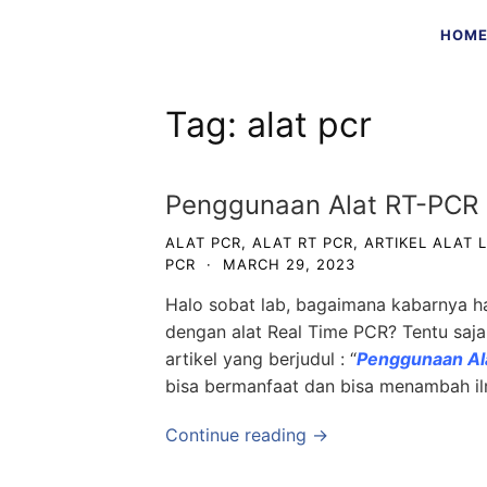
Skip
HOM
to
content
Tag:
alat pcr
Penggunaan Alat RT-PCR U
ALAT PCR
,
ALAT RT PCR
,
ARTIKEL ALAT
PCR
·
MARCH 29, 2023
Halo sobat lab, bagaimana kabarnya h
dengan alat Real Time PCR? Tentu saja m
artikel yang berjudul : “
Penggunaan Ala
bisa bermanfaat dan bisa menambah i
Continue reading →