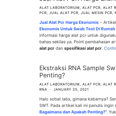
ALAT LABORATORIUM
,
ALAT PCR
,
ALAT 
PCR
,
JUAL ALAT PCR
,
JUAL MESIN PCR
,
Jual Alat Pcr Harga Ekonomis
– Artike
Ekonomis Untuk Swab Test Di Rumah 
informasi harga alat pcr untuk digunaka
bahas sekilas ya. Point pembahasan art
alat pcr
dan
spesifikasi alat pcr
.
Conti
Ekstraksi RNA Sample Sw
Penting?
ALAT LABORATORIUM
,
ALAT PCR
,
ALAT 
RNA
·
JANUARY 25, 2021
Halo sobat labs, gimana kabarnya? Se
SWT. Pada artikel kali ini penulis ingin 
Bagaimana dan Apakah Penting?
”. Yu