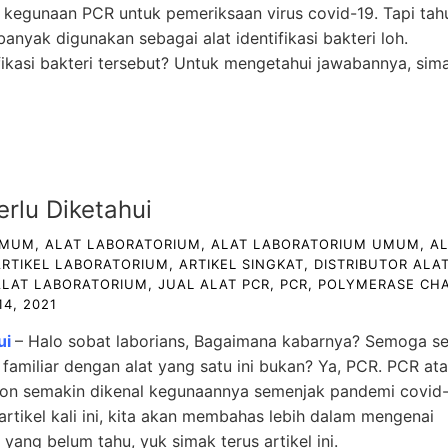
 kegunaan PCR untuk pemeriksaan virus covid-19. Tapi tah
anyak digunakan sebagai alat identifikasi bakteri loh.
fikasi bakteri tersebut? Untuk mengetahui jawabannya, sim
rlu Diketahui
UMUM
,
ALAT LABORATORIUM
,
ALAT LABORATORIUM UMUM
,
A
ARTIKEL LABORATORIUM
,
ARTIKEL SINGKAT
,
DISTRIBUTOR ALA
ALAT LABORATORIUM
,
JUAL ALAT PCR
,
PCR
,
POLYMERASE CHA
14, 2021
ui
– Halo sobat laborians, Bagaimana kabarnya? Semoga s
h familiar dengan alat yang satu ini bukan? Ya, PCR. PCR at
ion semakin dikenal kegunaannya semenjak pandemi covid
artikel kali ini, kita akan membahas lebih dalam mengenai
 yang belum tahu, yuk simak terus artikel ini.