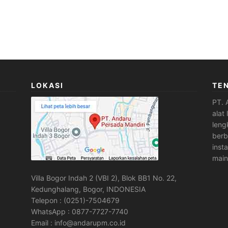
LOKASI
TE
PT. 
alat
leng
berb
inst
main
Villa Bogor Indah 2 (VBI 2), Blok BB1 No. 22,
Kedunghalang, Bogor, INDONESIA
Telepon : (0251)-7504679
WhatsApp : 0877-7727-7740
Email : info@andarupm.co.id