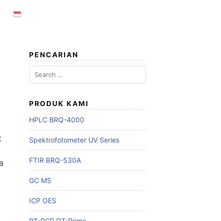
PENCARIAN
Search
for:
PRODUK KAMI
HPLC BRQ-4000
t
Spektrofotometer UV Series
FTIR BRQ-530A
a
GC MS
ICP OES
RT-PCR DT-Prime