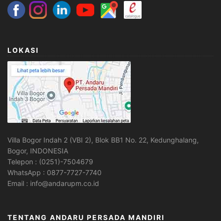
LOKASI
Villa Bogor Indah 2 (VBI 2), Blok BB1 No. 22, Kedunghalang,
Bogor, INDONESIA
Telepon : (0251)-7504679
WhatsApp : 0877-7727-7740
Email : info@andarupm.co.id
TENTANG ANDARU PERSADA MANDIRI