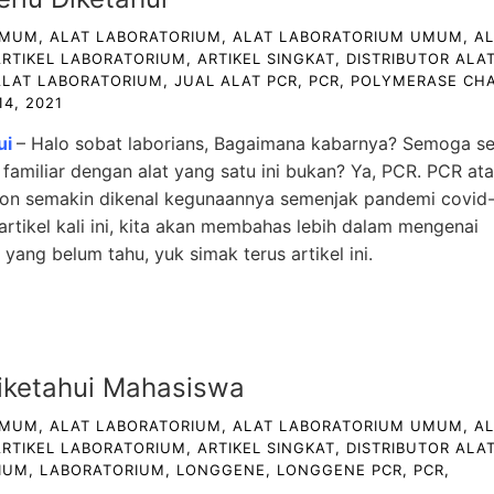
UMUM
,
ALAT LABORATORIUM
,
ALAT LABORATORIUM UMUM
,
A
ARTIKEL LABORATORIUM
,
ARTIKEL SINGKAT
,
DISTRIBUTOR ALA
ALAT LABORATORIUM
,
JUAL ALAT PCR
,
PCR
,
POLYMERASE CHA
14, 2021
ui
– Halo sobat laborians, Bagaimana kabarnya? Semoga s
h familiar dengan alat yang satu ini bukan? Ya, PCR. PCR at
ion semakin dikenal kegunaannya semenjak pandemi covid
artikel kali ini, kita akan membahas lebih dalam mengenai
 yang belum tahu, yuk simak terus artikel ini.
iketahui Mahasiswa
UMUM
,
ALAT LABORATORIUM
,
ALAT LABORATORIUM UMUM
,
A
ARTIKEL LABORATORIUM
,
ARTIKEL SINGKAT
,
DISTRIBUTOR ALA
IUM
,
LABORATORIUM
,
LONGGENE
,
LONGGENE PCR
,
PCR
,