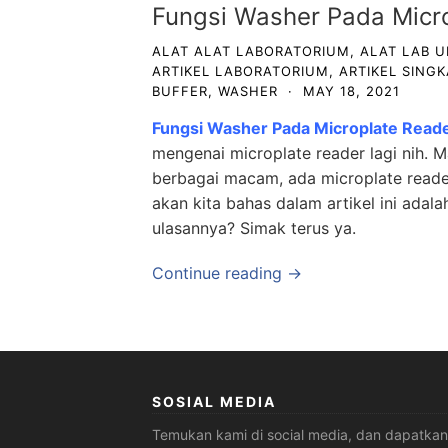
Fungsi Washer Pada Micr
ALAT ALAT LABORATORIUM
,
ALAT LAB 
ARTIKEL LABORATORIUM
,
ARTIKEL SINGK
BUFFER
,
WASHER
·
MAY 18, 2021
Fungsi Washer Pada Microplate Read
mengenai microplate reader lagi nih. M
berbagai macam, ada microplate reader,
akan kita bahas dalam artikel ini adal
ulasannya? Simak terus ya.
Continue reading →
SOSIAL MEDIA
Temukan kami di social media, dan dapatkan