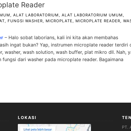
oplate Reader
UMUM
,
ALAT LABORATORIUM
,
ALAT LABORATORIUM UMUM
,
AT
,
FUNGSI WASHER
,
MICROPLATE
,
MICROPLATE READER
,
WA
er
– Halo sobat laborians, kali ini kita akan membahas
asih ingat bukan? Yap, instrumen microplate reader terdiri 
 washer, wash solution, wash buffer, plat mikro dll. Nah, 
ah fungsi dari washer pada microplate reader. Bagaimana
LOKASI
TE
PT. 