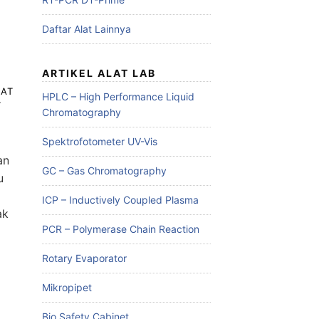
Daftar Alat Lainnya
ARTIKEL ALAT LAB
LAT
HPLC – High Performance Liquid
T
Chromatography
Spektrofotometer UV-Vis
an
GC – Gas Chromatography
u
ICP – Inductively Coupled Plasma
ak
PCR – Polymerase Chain Reaction
Rotary Evaporator
Mikropipet
Bio Safety Cabinet