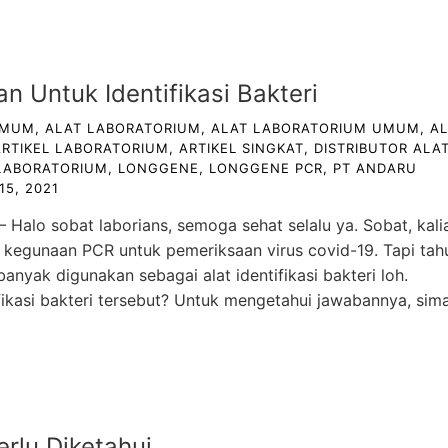
 Untuk Identifikasi Bakteri
UMUM
,
ALAT LABORATORIUM
,
ALAT LABORATORIUM UMUM
,
A
ARTIKEL LABORATORIUM
,
ARTIKEL SINGKAT
,
DISTRIBUTOR ALA
LABORATORIUM
,
LONGGENE
,
LONGGENE PCR
,
PT ANDARU
15, 2021
– Halo sobat laborians, semoga sehat selalu ya. Sobat, kali
 kegunaan PCR untuk pemeriksaan virus covid-19. Tapi tah
anyak digunakan sebagai alat identifikasi bakteri loh.
fikasi bakteri tersebut? Untuk mengetahui jawabannya, sim
rlu Diketahui