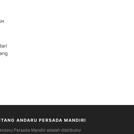
SH
dari
yang
NTANG ANDARU PERSADA MANDIRI
Andaru Persada Mandiri
adalah
distributor