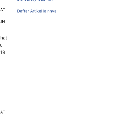
LAT
Daftar Artikel lainnya
T
IN
ehat
au
-19
LAT
T