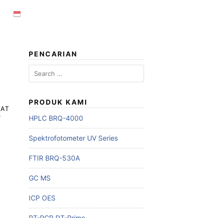
PENCARIAN
Search
for:
PRODUK KAMI
LAT
HPLC BRQ-4000
T
Spektrofotometer UV Series
FTIR BRQ-530A
GC MS
ICP OES
RT-PCR DT-Prime