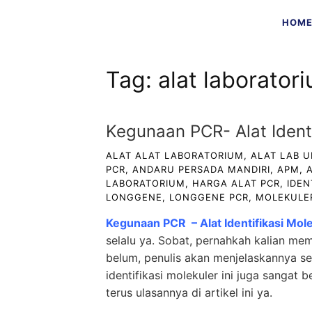
Skip
HOM
to
content
Tag:
alat laborato
Kegunaan PCR- Alat Ident
ALAT ALAT LABORATORIUM
,
ALAT LAB 
PCR
,
ANDARU PERSADA MANDIRI
,
APM
,
LABORATORIUM
,
HARGA ALAT PCR
,
IDEN
LONGGENE
,
LONGGENE PCR
,
MOLEKULE
Kegunaan PCR – Alat Identifikasi Mol
selalu ya. Sobat, pernahkah kalian mem
belum, penulis akan menjelaskannya seca
identifikasi molekuler ini juga sangat
terus ulasannya di artikel ini ya.