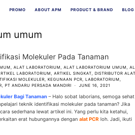
E
PROMO
ABOUT APM
PRODUCT & BRAND
BLOG
rium umum
ifikasi Molekuler Pada Tanaman
UMUM
,
ALAT LABORATORIUM
,
ALAT LABORATORIUM UMUM
,
A
ARTIKEL LABORATORIUM
,
ARTIKEL SINGKAT
,
DISTRIBUTOR ALA
TIFIKASI MOLEKULER
,
KEGUNAAN PCR
,
LABORATORIUM
,
R
,
PT ANDARU PERSADA MANDIRI
·
JUNE 16, 2021
ekuler Bagi Tanaman
– Halo sobat laborians, semoga sehat
pelajari teknik identifikasi molekuler pada tanaman? Jika
ra sederhana lewat artikel ini. Yang perlu kita ketahui,
 berkaitan erat hubungannya dengan
alat PCR
loh. Jadi, ikuti