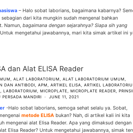
hasiswa
– Halo sobat laborians, bagaimana kabarnya? Se
R, sebagian dari kita mungkin sudah mengenal bahkan
ut. Namun,
bagaimana dengan sejarahnya?
Siapa sih yang
Untuk mengetahui jawabannya, mari kita simak artikel ini y
A dan Alat ELISA Reader
UMUM
,
ALAT LABORATORIUM
,
ALAT LABORATORIUM UMUM
,
N DAN ANTIBODI
,
APM
,
ARTIKEL ELISA
,
ARTIKEL LABORATORI
B
,
LABORATORIUM
,
MICROPLATE
,
MICROPLATE READER
,
PRINSI
 PERSADA MANDIRI
·
JUNE 11, 2021
er
-Halo sobat laborians, semoga sehat selalu ya. Sobat,
 mengenai
metode ELISA
bukan? Nah, di artikel kali ini kita
h mengenai alat Elisa Reader. Apa yang dimaksud dengan
lat Elisa Reader? Untuk mengetahui jawabannya, simak ter