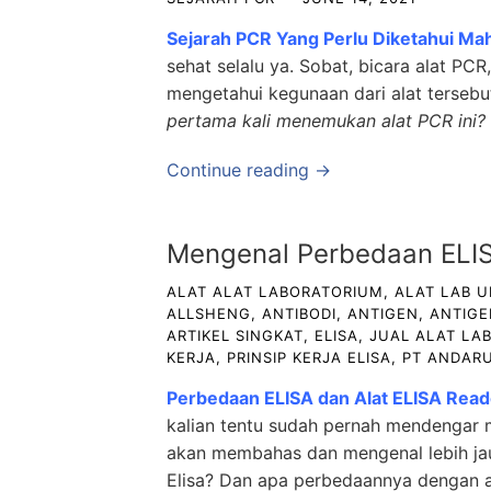
Sejarah PCR Yang Perlu Diketahui Ma
sehat selalu ya. Sobat, bicara alat PC
mengetahui kegunaan dari alat terseb
pertama kali menemukan alat PCR ini?
Continue reading →
Mengenal Perbedaan ELIS
ALAT ALAT LABORATORIUM
,
ALAT LAB 
ALLSHENG
,
ANTIBODI
,
ANTIGEN
,
ANTIGE
ARTIKEL SINGKAT
,
ELISA
,
JUAL ALAT LA
KERJA
,
PRINSIP KERJA ELISA
,
PT ANDARU
Perbedaan ELISA dan Alat ELISA Read
kalian tentu sudah pernah mendengar
akan membahas dan mengenal lebih jau
Elisa? Dan apa perbedaannya dengan a