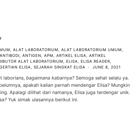
?
UMUM
,
ALAT LABORATORIUM
,
ALAT LABORATORIUM UMUM
,
ANTIBODI
,
ANTIGEN
,
APM
,
ARTIKEL ELISA
,
ARTIKEL
RIBUTOR ALAT LABORATORIUM
,
ELISA
,
ELISA READER
,
GERTIAN ELISA
,
SEJARAH SINGKAT ELISA
·
JUNE 8, 2021
t laborians,
bagaimana kabarnya?
Semoga sehat selalu ya.
 Sebelumnya, apakah kalian pernah mendengar Elisa? Mungkin
ng. Apalagi dilihat dari namanya, Elisa juga terdengar unik.
sa?
Yuk simak ulasannya berikut ini.