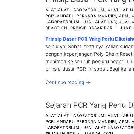
ALAT ALAT LABORATORIUM
,
ALAT LAB 
PCR
,
ANDARU PERSADA MANDIRI
,
APM
,
LABORATORIUM
,
JUAL ALAT LAB
,
JUAL 
REACTION
,
PRINSIP DASAR PCR
·
JUNE 
Prinsip Dasar PCR Yang Perlu Diketah
selalu ya. Sobat, tentunya kalian suda
dengan kepanjangan Poly Chain React
menimpa ke seluruh penjuru negeri. Di 
prinsip dasar PCR ini sobat. Bagi kalian
Continue reading →
Sejarah PCR Yang Perlu D
ALAT ALAT LABORATORIUM
,
ALAT LAB 
PCR
,
ANDARU PERSADA MANDIRI
,
APM
,
LABORATORIUM
,
JUAL ALAT LABORATOR
SEJARAH PCR
·
JUNE 14, 2021