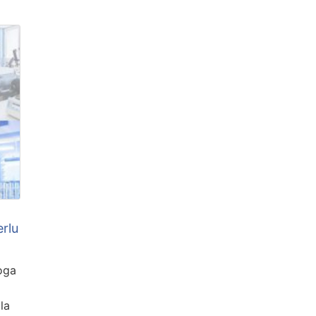
rlu
oga
la