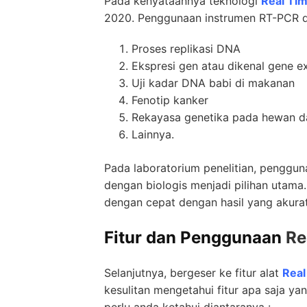
Pada kenyataannya teknologi
Real Ti
2020. Penggunaan instrumen RT-PCR di
Proses replikasi DNA
Ekspresi gen atau dikenal gene e
Uji kadar DNA babi di makanan
Fenotip kanker
Rekayasa genetika pada hewan 
Lainnya.
Pada laboratorium penelitian, penggu
dengan biologis menjadi pilihan utama.
dengan cepat dengan hasil yang akurat
Fitur dan Penggunaan
Re
Selanjutnya, bergeser ke fitur alat
Real
kesulitan mengetahui fitur apa saja ya
perlu anda ketahui diantaranya :