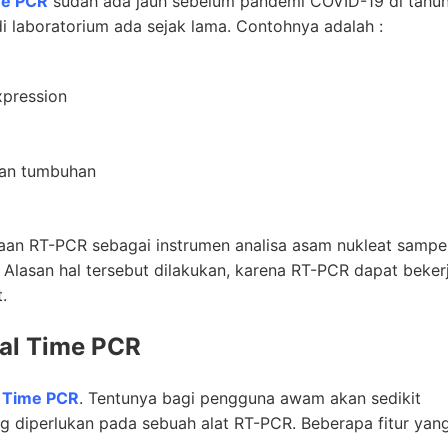
me PCR
sudah ada jauh sebelum pandemi COVID-19 di tahu
 laboratorium ada sejak lama. Contohnya adalah :
xpression
dan tumbuhan
naan RT-PCR sebagai instrumen analisa asam nukleat sampe
 Alasan hal tersebut dilakukan, karena RT-PCR dapat beker
.
al Time PCR
 Time PCR
. Tentunya bagi pengguna awam akan sedikit
ng diperlukan pada sebuah alat RT-PCR. Beberapa fitur yan