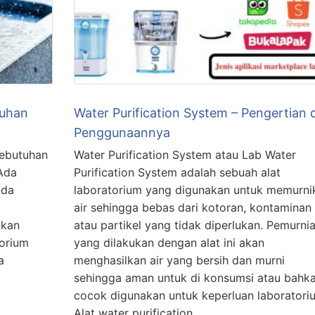
tuhan
Water Purification System – Pengertian 
Penggunaannya
kebutuhan
Water Purification System atau Lab Water
 Ada
Purification System adalah sebuah alat
nda
laboratorium yang digunakan untuk memurni
air sehingga bebas dari kotoran, kontaminan
akan
atau partikel yang tidak diperlukan. Pemurni
orium
yang dilakukan dengan alat ini akan
a
menghasilkan air yang bersih dan murni
sehingga aman untuk di konsumsi atau bahk
cocok digunakan untuk keperluan laboratori
Alat water purification …