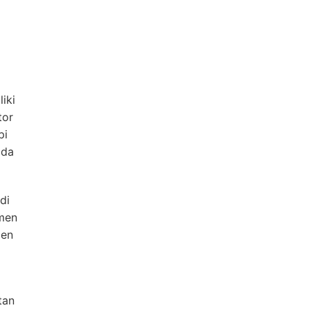
iki
tor
pi
ada
di
umen
men
tan