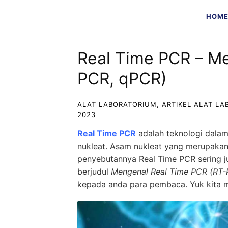
Skip
HOM
to
content
Real Time PCR – M
PCR, qPCR)
ALAT LABORATORIUM
,
ARTIKEL ALAT L
2023
Real Time PCR
adalah teknologi dalam
nukleat. Asam nukleat yang merupakan 
penyebutannya Real Time PCR sering jug
berjudul
Mengenal Real Time PCR (RT-
kepada anda para pembaca. Yuk kita m