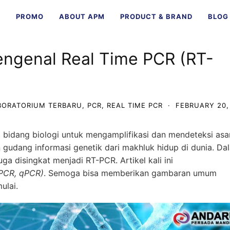
E
PROMO
ABOUT APM
PRODUCT & BRAND
BLOG
engenal Real Time PCR (RT-
ABORATORIUM TERBARU
,
PCR
,
REAL TIME PCR
·
FEBRUARY 20,
 bidang biologi untuk mengamplifikasi dan mendeteksi as
gudang informasi genetik dari makhluk hidup di dunia. Da
a disingkat menjadi RT-PCR. Artikel kali ini
PCR, qPCR)
. Semoga bisa memberikan gambaran umum
ulai.