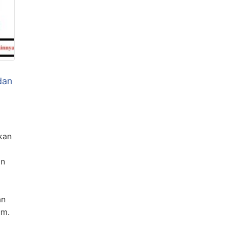
dan
kan
an
an
um.