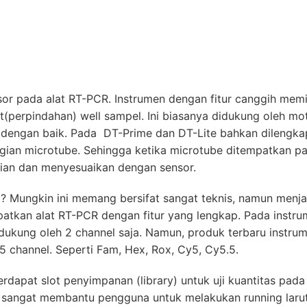
sor pada alat RT-PCR. Instrumen dengan fitur canggih memil
t(perpindahan) well sampel. Ini biasanya didukung oleh mo
i dengan baik. Pada DT-Prime dan DT-Lite bahkan dilengka
gian microtube. Sehingga ketika microtube ditempatkan p
gian dan menyesuaikan dengan sensor.
? Mungkin ini memang bersifat sangat teknis, namun menja
patkan alat RT-PCR dengan fitur yang lengkap. Pada instr
dukung oleh 2 channel saja. Namun, produk terbaru instru
 channel. Seperti Fam, Hex, Rox, Cy5, Cy5.5.
erdapat slot penyimpanan (library) untuk uji kuantitas pada
i sangat membantu pengguna untuk melakukan running laru