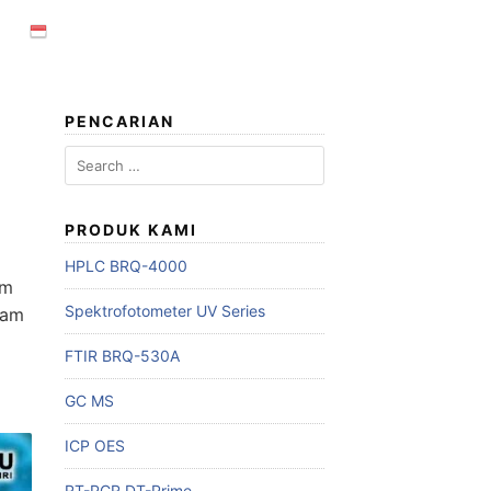
PENCARIAN
Search
for:
PRODUK KAMI
HPLC BRQ-4000
am
Spektrofotometer UV Series
lam
FTIR BRQ-530A
GC MS
ICP OES
RT-PCR DT-Prime