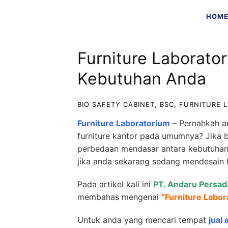
Skip
HOM
to
content
Furniture Laborato
Kebutuhan Anda
BIO SAFETY CABINET
,
BSC
,
FURNITURE 
Furniture Laboratorium
– Pernahkah an
furniture kantor pada umumnya? Jika 
perbedaan mendasar antara kebutuhan f
jika anda sekarang sedang mendesain 
Pada artikel kali ini
PT. Andaru Persad
membahas mengenai
“
Furniture Labo
Untuk anda yang mencari tempat
jual 