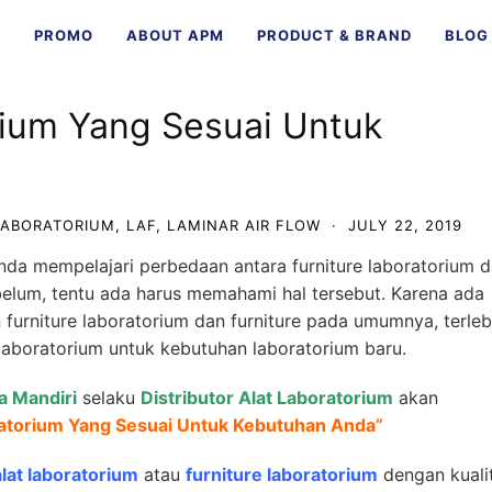
E
PROMO
ABOUT APM
PRODUCT & BRAND
BLOG
rium Yang Sesuai Untuk
LABORATORIUM
,
LAF
,
LAMINAR AIR FLOW
·
JULY 22, 2019
da mempelajari perbedaan antara furniture laboratorium 
belum, tentu ada harus memahami hal tersebut. Karena ada
urniture laboratorium dan furniture pada umumnya, terleb
laboratorium untuk kebutuhan laboratorium baru.
a Mandiri
selaku
Distributor Alat Laboratorium
akan
ratorium Yang Sesuai Untuk Kebutuhan Anda
”
alat laboratorium
atau
furniture laboratorium
dengan kuali