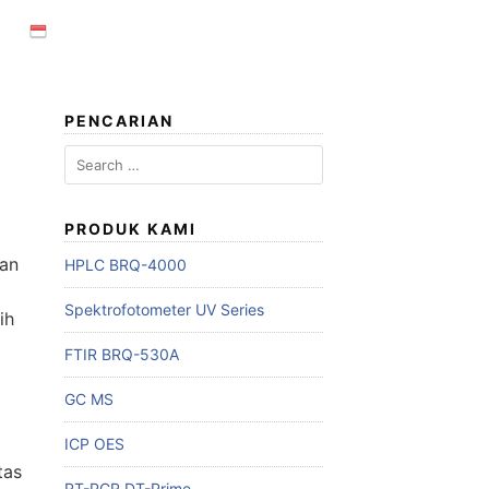
PENCARIAN
Search
for:
PRODUK KAMI
dan
HPLC BRQ-4000
Spektrofotometer UV Series
ih
FTIR BRQ-530A
GC MS
ICP OES
tas
RT-PCR DT-Prime