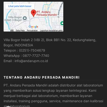
Villa Bogor Indah 2 (VBI 2), Blok BB1 No. 22, Kedunghalang,
Bogor, INDONESIA
Telepon : (0251)-7504679
WhatsApp : 0877-7727-7740
Email : info@andarupm.co.id
TENTANG ANDARU PERSADA MANDIRI
PT. Andaru Persada Mandiri
adalah
distributor alat laboratorium
yang memberikan solusi lengkap layanan terintegrasi. Kami
menjual berbagai alat laboratorium, memberikan layanan
installasi, training pengguna, service, maintenance dan kalibrasi
alat laboratorium.