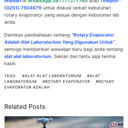
Mandiri
di
WhatsApp 087777277740
atau
Telepon :
(0251) 7504679
untuk diskusi terkait kebutuhan
rotary evaporator yang sesuai dengan kebutuhan lab
anda.
Demikan pembahasan tentang
“
Rotary Evaporator
Adalah Alat Laboratorium Yang Digunakan Untuk
“
,
semoga memberikan wawasan baru bagi anda tentang
alat alat laboratorium
. Sekian dan tentu saja terima
kasih.
TAGS:
#ALAT ALAT LABORATORIUM
#ALAT
LABORATORIUM
#ROTARY EVAPORATOR
#ROTARY
EVAPORATOR ADALAH
Related Posts