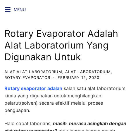
Skip
MENU
to
content
Rotary Evaporator Adalah
Alat Laboratorium Yang
Digunakan Untuk
ALAT ALAT LABORATORIUM
,
ALAT LABORATORIUM
,
ROTARY EVAPORATOR
·
FEBRUARY 12, 2020
Rotary evaporator adalah
salah satu alat laboratorium
kimia yang digunakan untuk menghilangkan
pelarut(solven) secara efektif melalui proses
penguapan.
Halo sobat laborians,
masih merasa asingkah dengan
alat rotary evaporator?
atau jangan jangan malah