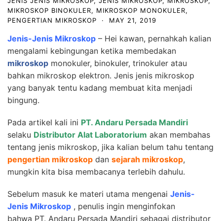
JENIS JENIS MIKROSKOP
,
JENIS MIKROSKOP
,
MIKROSKOP
,
MIKROSKOP BINOKULER
,
MIKROSKOP MONOKULER
,
PENGERTIAN MIKROSKOP
·
MAY 21, 2019
Jenis-Jenis Mikroskop
– Hei kawan, pernahkah kalian
mengalami kebingungan ketika membedakan
mikroskop
monokuler, binokuler, trinokuler atau
bahkan mikroskop elektron. Jenis jenis mikroskop
yang banyak tentu kadang membuat kita menjadi
bingung.
Pada artikel kali ini
PT. Andaru Persada Mandiri
selaku
Distributor Alat Laboratorium
akan membahas
tentang jenis mikroskop, jika kalian belum tahu tentang
pengertian mikroskop
dan
sejarah mikroskop
,
mungkin kita bisa membacanya terlebih dahulu.
Sebelum masuk ke materi utama mengenai
Jenis-
Jenis Mikroskop
, penulis ingin menginfokan
bahwa
PT. Andaru Persada Mandiri
sebagai distributor