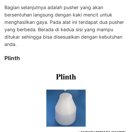
Bagian selanjutnya adalah pusher yang akan
bersentuhan langsung dengan kaki mencit untuk
menghasilkan gaya. Pada alat ini terdapat dua pusher
yang berbeda. Berada di kedua sisi yang mampu
ditukar sehingga bisa disesuaikan dengan kebutuhan
anda.
Plinth