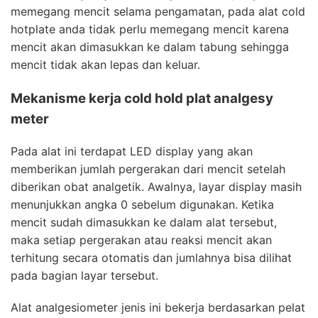
memegang mencit selama pengamatan, pada alat cold
hotplate anda tidak perlu memegang mencit karena
mencit akan dimasukkan ke dalam tabung sehingga
mencit tidak akan lepas dan keluar.
Mekanisme kerja cold hold plat analgesy
meter
Pada alat ini terdapat LED display yang akan
memberikan jumlah pergerakan dari mencit setelah
diberikan obat analgetik. Awalnya, layar display masih
menunjukkan angka 0 sebelum digunakan. Ketika
mencit sudah dimasukkan ke dalam alat tersebut,
maka setiap pergerakan atau reaksi mencit akan
terhitung secara otomatis dan jumlahnya bisa dilihat
pada bagian layar tersebut.
Alat analgesiometer jenis ini bekerja berdasarkan pelat