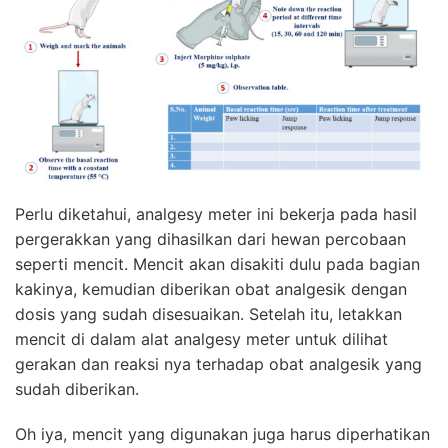
Perlu diketahui, analgesy meter ini bekerja pada hasil
pergerakkan yang dihasilkan dari hewan percobaan
seperti mencit. Mencit akan disakiti dulu pada bagian
kakinya, kemudian diberikan obat analgesik dengan
dosis yang sudah disesuaikan. Setelah itu, letakkan
mencit di dalam alat analgesy meter untuk dilihat
gerakan dan reaksi nya terhadap obat analgesik yang
sudah diberikan.
Oh iya, mencit yang digunakan juga harus diperhatikan