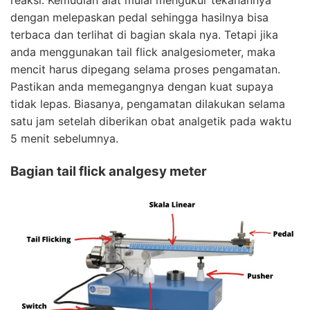
reaksi. Kemudian alat mulai mengukur tekanannya
dengan melepaskan pedal sehingga hasilnya bisa
terbaca dan terlihat di bagian skala nya. Tetapi jika
anda menggunakan tail flick analgesiometer, maka
mencit harus dipegang selama proses pengamatan.
Pastikan anda memegangnya dengan kuat supaya
tidak lepas. Biasanya, pengamatan dilakukan selama
satu jam setelah diberikan obat analgetik pada waktu
5 menit sebelumnya.
Bagian tail flick analgesy meter