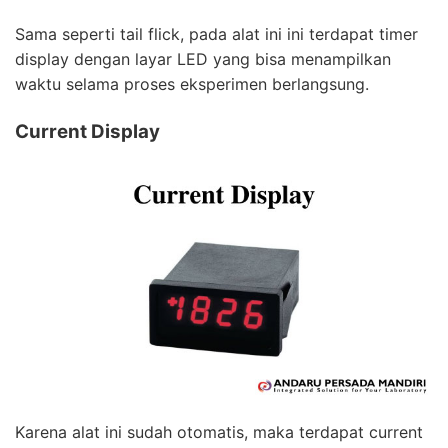
Sama seperti tail flick, pada alat ini ini terdapat timer
display dengan layar LED yang bisa menampilkan
waktu selama proses eksperimen berlangsung.
Current Display
Karena alat ini sudah otomatis, maka terdapat current