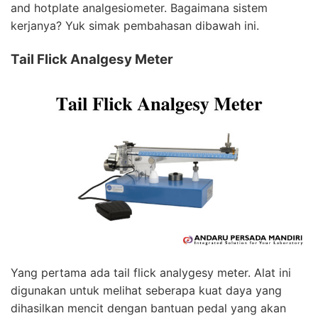
and hotplate analgesiometer. Bagaimana sistem
kerjanya? Yuk simak pembahasan dibawah ini.
Tail Flick Analgesy Meter
Yang pertama ada tail flick analygesy meter. Alat ini
digunakan untuk melihat seberapa kuat daya yang
dihasilkan mencit dengan bantuan pedal yang akan