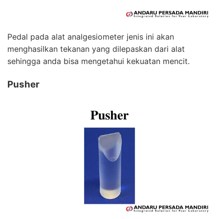
Pedal pada alat analgesiometer jenis ini akan
menghasilkan tekanan yang dilepaskan dari alat
sehingga anda bisa mengetahui kekuatan mencit.
Pusher