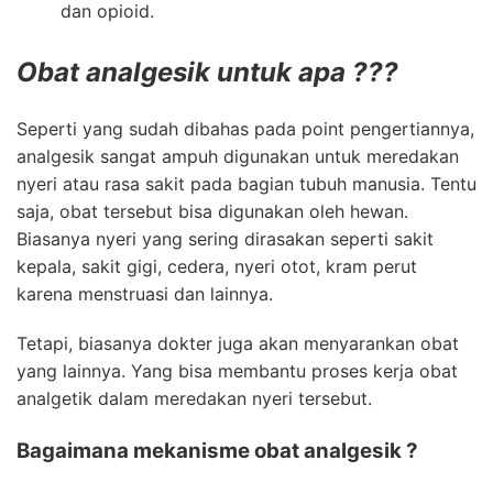
dan opioid.
Obat analgesik untuk apa ???
Seperti yang sudah dibahas pada point pengertiannya,
analgesik sangat ampuh digunakan untuk meredakan
nyeri atau rasa sakit pada bagian tubuh manusia. Tentu
saja, obat tersebut bisa digunakan oleh hewan.
Biasanya nyeri yang sering dirasakan seperti sakit
kepala, sakit gigi, cedera, nyeri otot, kram perut
karena menstruasi dan lainnya.
Tetapi, biasanya dokter juga akan menyarankan obat
yang lainnya. Yang bisa membantu proses kerja obat
analgetik dalam meredakan nyeri tersebut.
Bagaimana mekanisme obat analgesik ?