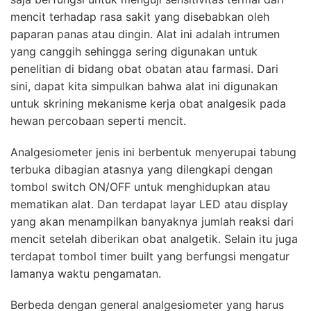
mencit terhadap rasa sakit yang disebabkan oleh
paparan panas atau dingin. Alat ini adalah intrumen
yang canggih sehingga sering digunakan untuk
penelitian di bidang obat obatan atau farmasi. Dari
sini, dapat kita simpulkan bahwa alat ini digunakan
untuk skrining mekanisme kerja obat analgesik pada
hewan percobaan seperti mencit.
Analgesiometer jenis ini berbentuk menyerupai tabung
terbuka dibagian atasnya yang dilengkapi dengan
tombol switch ON/OFF untuk menghidupkan atau
mematikan alat. Dan terdapat layar LED atau display
yang akan menampilkan banyaknya jumlah reaksi dari
mencit setelah diberikan obat analgetik. Selain itu juga
terdapat tombol timer built yang berfungsi mengatur
lamanya waktu pengamatan.
Berbeda dengan general analgesiometer yang harus