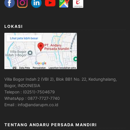
LOKASI
Villa Bogor Indah 2 (VBI 2), Blok BB1 No. 22, Kedunghalang,
Bogor, INDONESIA
Telepon : (0251)-7504679
WhatsApp : 0877-7727-7740
Email : info@andarupm.co.id
TENTANG ANDARU PERSADA MANDIRI