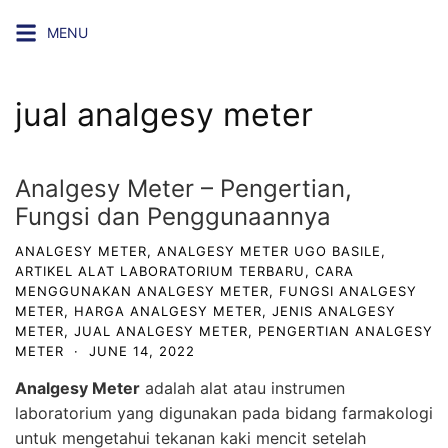
Skip
MENU
to
content
jual analgesy meter
Analgesy Meter – Pengertian,
Fungsi dan Penggunaannya
ANALGESY METER
,
ANALGESY METER UGO BASILE
,
ARTIKEL ALAT LABORATORIUM TERBARU
,
CARA
MENGGUNAKAN ANALGESY METER
,
FUNGSI ANALGESY
METER
,
HARGA ANALGESY METER
,
JENIS ANALGESY
METER
,
JUAL ANALGESY METER
,
PENGERTIAN ANALGESY
METER
·
JUNE 14, 2022
Analgesy Meter
adalah alat atau instrumen
laboratorium yang digunakan pada bidang
farmakologi
untuk mengetahui tekanan kaki mencit setelah