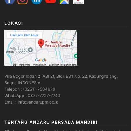
LOKASI
Villa Bogor Indah 2 (VBI 2), Blok BB1 No. 22, Kedunghalang,
Bogor, INDONESIA
Telepon : (0251)-7504679
WhatsApp : 0877-7727-7740
Email : info@andarupm.co.id
TENTANG ANDARU PERSADA MANDIRI