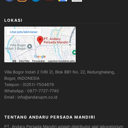
LOKASI
Villa Bogor Indah 2 (VBI 2), Blok BB1 No. 22, Kedunghalang,
Bogor, INDONESIA
Telepon : (0251)-7504679
WhatsApp : 0877-7727-7740
Email : info@andarupm.co.id
TENTANG ANDARU PERSADA MANDIRI
PT. Andaru Persada Mandiri
adalah
distributor alat laboratorium