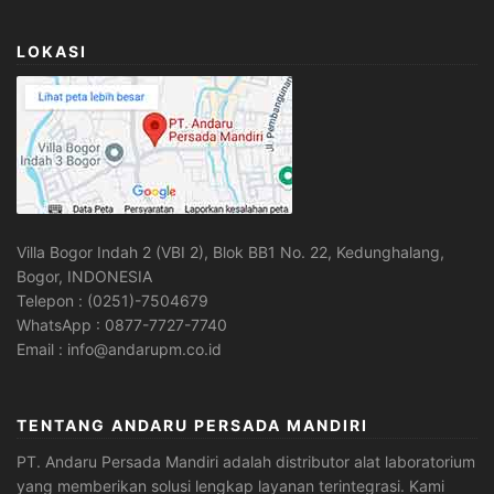
LOKASI
Villa Bogor Indah 2 (VBI 2), Blok BB1 No. 22, Kedunghalang,
Bogor, INDONESIA
Telepon : (0251)-7504679
WhatsApp : 0877-7727-7740
Email : info@andarupm.co.id
TENTANG ANDARU PERSADA MANDIRI
PT. Andaru Persada Mandiri
adalah
distributor alat laboratorium
yang memberikan solusi lengkap layanan terintegrasi. Kami