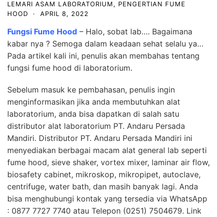
LEMARI ASAM LABORATORIUM
,
PENGERTIAN FUME
HOOD
·
APRIL 8, 2022
Fungsi Fume Hood
– Halo, sobat lab…. Bagaimana
kabar nya ? Semoga dalam keadaan sehat selalu ya…
Pada artikel kali ini, penulis akan membahas tentang
fungsi fume hood di laboratorium.
Sebelum masuk ke pembahasan, penulis ingin
menginformasikan jika anda membutuhkan alat
laboratorium, anda bisa dapatkan di salah satu
distributor alat laborato
rium
PT. Andaru Persada
Mandiri.
Distributor
PT. Andaru Persada Mandiri
ini
menyediakan berbagai macam al
at general lab seperti
fume hood, sieve shaker, vortex mixer, laminar air flow,
biosafety cabinet, mikroskop, mikropipet, autoclave,
centrifuge, water bath, dan masih banyak lagi. Anda
bisa menghubungi kontak yang tersedia via WhatsApp
: 0877 7727 7740 atau Telepon (0251) 7504679. Link