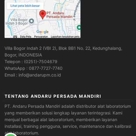
Villa Bogor Indah 2 (VBI 2), Blok BB1 No. 22, Kedunghalang,
Bogor, INDONESIA
Telepon : (0251)-7504679
WhatsApp : 0877-7727-7740
Email : info@andarupm.co.id
TENTANG ANDARU PERSADA MANDIRI
PT. Andaru Persada Mandiri
adalah
distributor alat laboratorium
yang memberikan solusi lengkap layanan terintegrasi. Kami
menjual berbagai alat laboratorium, memberikan layanan
installasi, training pengguna, service, maintenance dan kalibrasi
alat laboratorium.