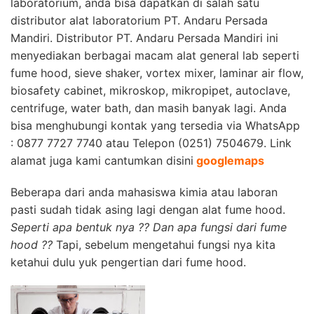
laboratorium, anda bisa dapatkan di salah satu
distributor alat laborato
rium
PT. Andaru Persada
Mandiri.
Distributor
PT. Andaru Persada Mandiri
ini
menyediakan berbagai macam al
at general lab seperti
fume hood, sieve shaker, vortex mixer, laminar air flow,
biosafety cabinet, mikroskop, mikropipet, autoclave,
centrifuge, water bath, dan masih banyak lagi. Anda
bisa menghubungi kontak yang tersedia via WhatsApp
: 0877 7727 7740 atau Telepon (0251) 7504679. Link
alamat juga kami cantumkan disini
googlemaps
Beberapa dari anda mahasiswa kimia atau laboran
pasti sudah tidak asing lagi dengan alat fume hood.
Seperti apa bentuk nya ?? Dan apa fungsi dari fume
hood ??
Tapi, sebelum mengetahui fungsi nya kita
ketahui dulu yuk pengertian dari fume hood.