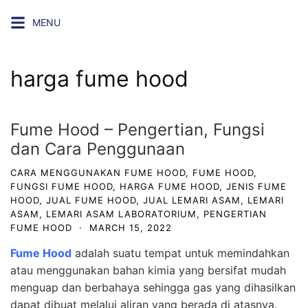
Skip
MENU
to
content
harga fume hood
Fume Hood – Pengertian, Fungsi
dan Cara Penggunaan
CARA MENGGUNAKAN FUME HOOD
,
FUME HOOD
,
FUNGSI FUME HOOD
,
HARGA FUME HOOD
,
JENIS FUME
HOOD
,
JUAL FUME HOOD
,
JUAL LEMARI ASAM
,
LEMARI
ASAM
,
LEMARI ASAM LABORATORIUM
,
PENGERTIAN
FUME HOOD
·
MARCH 15, 2022
Fume Hood
adalah suatu tempat untuk memindahkan
atau menggunakan bahan kimia yang bersifat mudah
menguap dan berbahaya sehingga gas yang dihasilkan
dapat dibuat melalui aliran yang berada di atasnya.