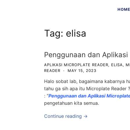
Skip
HOM
to
content
Tag:
elisa
Penggunaan dan Aplikasi 
APLIKASI MICROPLATE READER
,
ELISA
,
M
READER
·
MAY 15, 2023
Halo sobat lab, bagaimana kabarnya h
tahu ga sih apa itu Microplate Reader ? 
: “
Penggunaan dan Aplikasi Microplat
pengetahuan kita semua.
Continue reading →