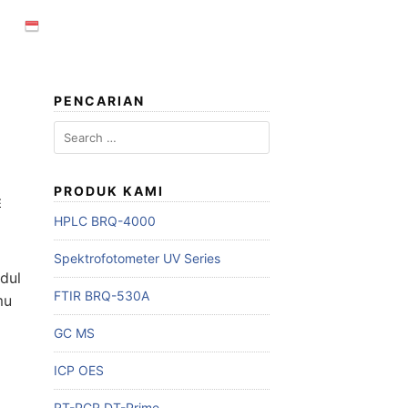
PENCARIAN
Search
for:
PRODUK KAMI
E
HPLC BRQ-4000
Spektrofotometer UV Series
udul
FTIR BRQ-530A
mu
GC MS
ICP OES
RT-PCR DT-Prime