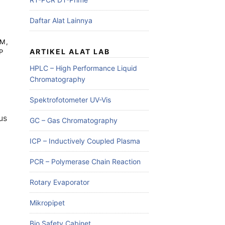
Daftar Alat Lainnya
UM
,
ARTIKEL ALAT LAB
P
HPLC – High Performance Liquid
Chromatography
Spektrofotometer UV-Vis
us
GC – Gas Chromatography
ICP – Inductively Coupled Plasma
PCR – Polymerase Chain Reaction
Rotary Evaporator
Mikropipet
Bio Safety Cabinet