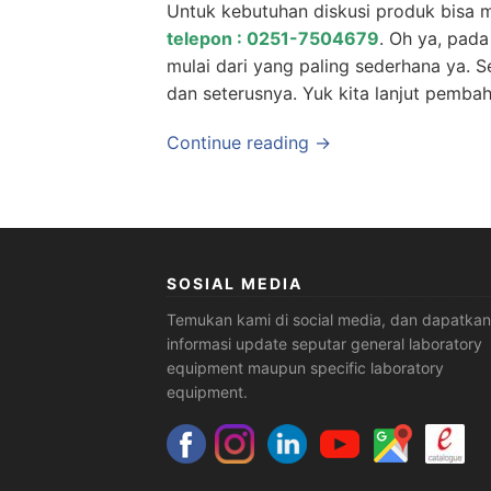
Untuk kebutuhan diskusi produk bisa
telepon : 0251-7504679
. Oh ya, pada
mulai dari yang paling sederhana ya. S
dan seterusnya. Yuk kita lanjut pembaha
Continue reading →
SOSIAL MEDIA
Temukan kami di social media, dan dapatkan
informasi update seputar general laboratory
equipment maupun specific laboratory
equipment.