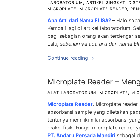
LABORATORIUM
,
ARTIKEL SINGKAT
,
DIST
MICROPLATE
,
MICROPLATE READER
,
PEN
Apa Arti dari Nama ELISA?
–
Halo soba
Kembali lagi di artikel laboratorium.
bagi sebagian orang akan terdengar asi
Lalu,
sebenarnya apa arti dari nama Eli
Continue reading →
Microplate Reader – Meng
ALAT LABORATORIUM
,
MICROPLATE
,
MIC
Microplate Reader
. Microplate reader
absorbansi sample yang diletakan pad
tentunya memiliki nilai absorbansi yan
reaksi fisik. Fungsi microplate reader 
PT. Andaru Persada Mandiri
sebagai
d