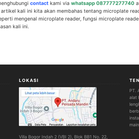
 menghubungi
contact
kami via
whatsapp 087777277740
a
 artikel kali ini kita akan membahas tentang microplate rea
eperti mengenal microplate reader, fungsi microplate reade
san kali ini.
LOKASI
TE
PT. 
alat
leng
berb
inst
main
Villa Bogor Indah 2 (VBI 2), Blok BB1 No. 22,