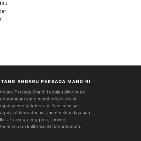
tau
der
r
NTANG ANDARU PERSADA MANDIRI
Andaru Persada Mandiri
adalah
distributor
 laboratorium
yang memberikan solusi
kap layanan terintegrasi. Kami menjual
agai alat laboratorium, memberikan layanan
allasi, training pengguna, service,
tenance dan kalibrasi alat laboratorium.