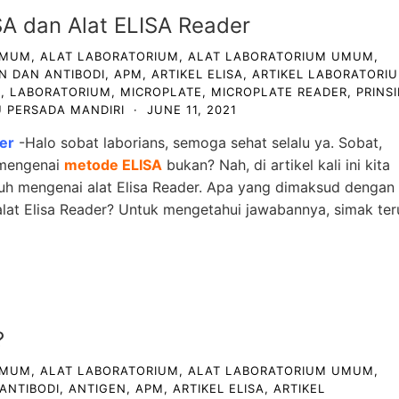
A dan Alat ELISA Reader
UMUM
,
ALAT LABORATORIUM
,
ALAT LABORATORIUM UMUM
,
N DAN ANTIBODI
,
APM
,
ARTIKEL ELISA
,
ARTIKEL LABORATORI
B
,
LABORATORIUM
,
MICROPLATE
,
MICROPLATE READER
,
PRINSI
 PERSADA MANDIRI
·
JUNE 11, 2021
er
-Halo sobat laborians, semoga sehat selalu ya. Sobat,
 mengenai
metode ELISA
bukan? Nah, di artikel kali ini kita
h mengenai alat Elisa Reader. Apa yang dimaksud dengan
lat Elisa Reader? Untuk mengetahui jawabannya, simak ter
?
UMUM
,
ALAT LABORATORIUM
,
ALAT LABORATORIUM UMUM
,
ANTIBODI
,
ANTIGEN
,
APM
,
ARTIKEL ELISA
,
ARTIKEL