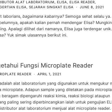
RIBUTOR ALAT LABORATORIUM
,
ELISA
,
ELISA READER
,
GERTIAN ELISA
,
SEJARAH SINGKAT ELISA
·
JUNE 8, 2021
t laborians,
bagaimana kabarnya?
Semoga sehat selalu ya.
 Sebelumnya, apakah kalian pernah mendengar Elisa? Mungkin
ng. Apalagi dilihat dari namanya, Elisa juga terdengar unik.
sa?
Yuk simak ulasannya berikut ini.
etahui Fungsi Microplate Reader
ROPLATE READER
·
APRIL 1, 2021
 adalah alat laboratorium yang digunakan untuk mengukur ni
a microplate. Adapun sample yang diletakan pada micropla
g beragam dipengaruhi reaksi kimia, reaksi biologi ataupun
yang paling sering diperbincangkan ialah untuk pengujian EL
istributor alat laboratorium
menjual alat microplate reader.