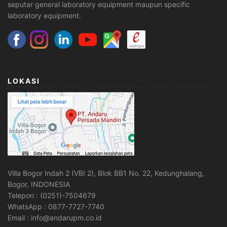
seputar general laboratory equipment maupun specific
laboratory equipment.
LOKASI
Villa Bogor Indah 2 (VBI 2), Blok BB1 No. 22, Kedunghalang,
Bogor, INDONESIA
Telepon : (0251)-7504679
WhatsApp : 0877-7727-7740
Email : info@andarupm.co.id