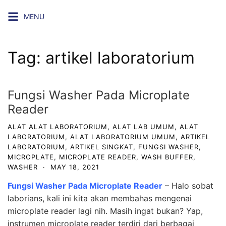
Skip
MENU
to
content
Tag:
artikel laboratorium
Fungsi Washer Pada Microplate
Reader
ALAT ALAT LABORATORIUM
,
ALAT LAB UMUM
,
ALAT
LABORATORIUM
,
ALAT LABORATORIUM UMUM
,
ARTIKEL
LABORATORIUM
,
ARTIKEL SINGKAT
,
FUNGSI WASHER
,
MICROPLATE
,
MICROPLATE READER
,
WASH BUFFER
,
WASHER
·
MAY 18, 2021
Fungsi Washer Pada Microplate Reader
– Halo sobat
laborians, kali ini kita akan membahas mengenai
microplate reader lagi nih. Masih ingat bukan? Yap,
instrumen microplate reader terdiri dari berbagai