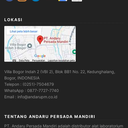
LOKASI
Villa Bogor Indah 2 (VBI 2), Blok BB1 No. 22, Kedunghalang,
Bogor, INDONESIA
Telepon : (0251)-7504679
WhatsApp : 0877-7727-7740
Email : info@andarupm.co.id
TENTANG ANDARU PERSADA MANDIRI
PT. Andaru Persada Mandiri
adalah
distributor alat laboratorium