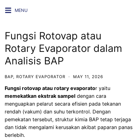
Skip
MENU
to
content
Fungsi Rotovap atau
Rotary Evaporator dalam
Analisis BAP
BAP
,
ROTARY EVAPORATOR
·
MAY 11, 2026
Fungsi rotovap atau
rotary evaporato
r
yaitu
memekatkan ekstrak sampel
dengan cara
menguapkan pelarut secara efisien pada tekanan
rendah (vakum) dan suhu terkontrol. Dengan
pemekatan tersebut, struktur kimia BAP tetap terjaga
dan tidak mengalami kerusakan akibat paparan panas
berlebih.