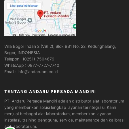
Villa Bogor Indah 2 (VBI 2), Blok BB1 No. 22, Kedunghalang,
Bogor, INDONESIA
Telepon : (0251)-7504679
WhatsApp : 0877-7727-7740
Email : info@andarupm.co.id
TENTANG ANDARU PERSADA MANDIRI
PT. Andaru Persada Mandiri
adalah
distributor alat laboratorium
yang memberikan solusi lengkap layanan terintegrasi. Kami
menjual berbagai alat laboratorium, memberikan layanan
installasi, training pengguna, service, maintenance dan kalibrasi
alat laboratorium.