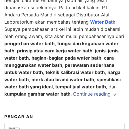
dengan cara merendamnya pada air yang telah
dipanaskan sebelumnya. Pada artikel kali ini
PT.
Andaru Persada Mandiri
sebagai
Distributor Alat
Laboratorium
akan membahas tentang
Water Bath
.
Supaya pembahasan artikel ini lebih mudah dipahami
oleh orang awam, kita akan mulai pembahasannya dari
pengertian water bath
,
fungsi dan kegunaan water
bath
,
prinsip atau cara kerja water bath
,
jenis-jenis
water bath
,
bagian-bagian pada water bath
,
cara
menggunakan water bath
,
perawatan sederhana
untuk water bath
,
teknik kalibrasi water bath
,
harga
water bath
,
merk atau brand water bath
,
spesifikasi
water bath yang ideal
,
tempat jual water bath
, dan
kumpulan gambar water bath
.
Continue reading →
PENCARIAN
Search