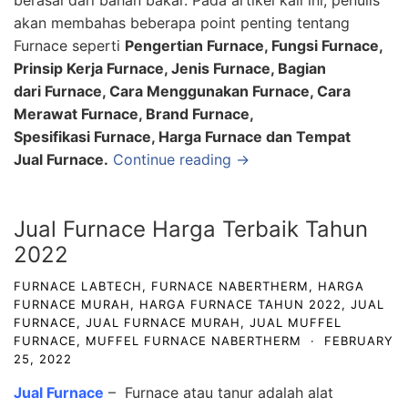
berasal dari bahan bakar. Pada artikel kali ini, penulis
akan membahas beberapa point penting tentang
Furnace seperti
Pengertian Furnace, Fungsi Furnace,
Prinsip Kerja Furnace, Jenis Furnace, Bagian
dari Furnace, Cara Menggunakan Furnace, Cara
Merawat Furnace, Brand Furnace,
Spesifikasi Furnace, Harga Furnace dan Tempat
Jual Furnace
.
Continue reading →
Jual Furnace Harga Terbaik Tahun
2022
FURNACE LABTECH
,
FURNACE NABERTHERM
,
HARGA
FURNACE MURAH
,
HARGA FURNACE TAHUN 2022
,
JUAL
FURNACE
,
JUAL FURNACE MURAH
,
JUAL MUFFEL
FURNACE
,
MUFFEL FURNACE NABERTHERM
·
FEBRUARY
25, 2022
Jual Furnace
– Furnace atau tanur adalah alat