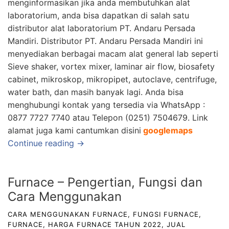
menginformasikan jika anda membutuhkan alat
laboratorium, anda bisa dapatkan di salah satu
distributor alat laboratori
um
PT. Andaru Persada
Mandiri.
Distributor
PT. Andaru Persada Mandiri
ini
menyediakan berbagai macam ala
t general lab seperti
Sieve shaker, vortex mixer, laminar air flow, biosafety
cabinet, mikroskop, mikropipet, autoclave, centrifuge,
water bath, dan masih banyak lagi. Anda bisa
menghubungi kontak yang tersedia via WhatsApp :
0877 7727 7740 atau Telepon (0251) 7504679. Link
alamat juga kami cantumkan disini
googlemaps
Continue reading →
Furnace – Pengertian, Fungsi dan
Cara Menggunakan
CARA MENGGUNAKAN FURNACE
,
FUNGSI FURNACE
,
FURNACE
,
HARGA FURNACE TAHUN 2022
,
JUAL