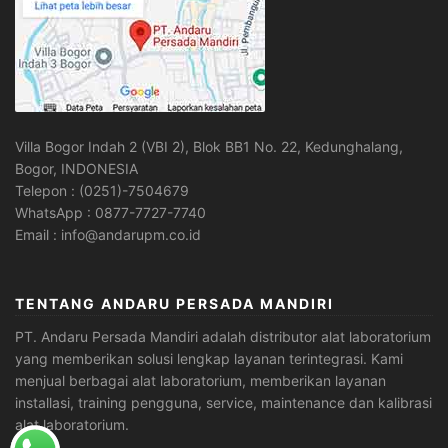
Villa Bogor Indah 2 (VBI 2), Blok BB1 No. 22, Kedunghalang,
Bogor, INDONESIA
Telepon : (0251)-7504679
WhatsApp : 0877-7727-7740
Email : info@andarupm.co.id
TENTANG ANDARU PERSADA MANDIRI
PT. Andaru Persada Mandiri
adalah
distributor alat laboratorium
yang memberikan solusi lengkap layanan terintegrasi. Kami
menjual berbagai alat laboratorium, memberikan layanan
installasi, training pengguna, service, maintenance dan kalibrasi
alat laboratorium.