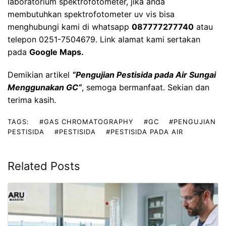
laboratorium
spektrofotometer, jika anda
membutuhkan spektrofotometer uv vis bisa
menghubungi kami di whatsapp
087777277740
atau
telepon 0251-7504679. Link alamat kami sertakan
pada
Google Maps
.
Demikian artikel
“
Pengujian Pestisida pada Air Sungai
Menggunakan GC
“
, semoga bermanfaat. Sekian dan
terima kasih.
TAGS:
#GAS CHROMATOGRAPHY
#GC
#PENGUJIAN
PESTISIDA
#PESTISIDA
#PESTISIDA PADA AIR
Related Posts