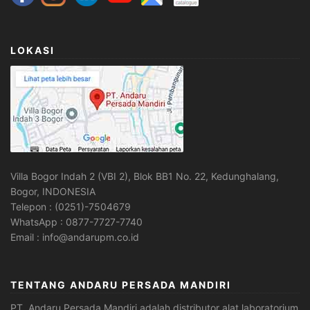
LOKASI
Villa Bogor Indah 2 (VBI 2), Blok BB1 No. 22, Kedunghalang,
Bogor, INDONESIA
Telepon : (0251)-7504679
WhatsApp : 0877-7727-7740
Email : info@andarupm.co.id
TENTANG ANDARU PERSADA MANDIRI
PT. Andaru Persada Mandiri
adalah
distributor alat laboratorium