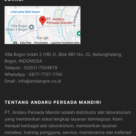
Villa Bogor Indah 2 (VBI 2), Blok BB1 No. 22, Kedunghalang,
Bogor, INDONESIA
Telepon : (0251)-7504679
WhatsApp : 0877-7727-7740
Email : info@andarupm.co.id
TENTANG ANDARU PERSADA MANDIRI
PT. Andaru Persada Mandiri
adalah
distributor alat laboratorium
yang memberikan solusi lengkap layanan terintegrasi. Kami
menjual berbagai alat laboratorium, memberikan layanan
installasi, training pengguna, service, maintenance dan kalibrasi