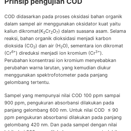
Prinsip
pengujian COD
COD didasarkan pada proses oksidasi bahan organik
dalam sampel air menggunakan oksidator kuat yaitu
kaliun dikromat(K
Cr
O
) dalam suasana asam. Selama
2
2
7
reaksi, bahan organik dioksidasi menjadi karbon
dioksida (CO
) dan air (H
O), sementara ion dikromat
2
2
6+
3+
(Cr
) direduksi menjadi ion kromium (Cr
).
Perubahan konsentrasi ion kromium menyebabkan
perubahan warna larutan, yang kemudian diukur
menggunakan spektrofotometer pada panjang
gelombang tertentu.
Sampel yang mempunyai nilai COD 100 ppm sampai
900 ppm, pengukuran absorbansi dilakukan pada
panjang gelombang 600 nm. Untuk nilai COD ≤ 90
ppm pengukuran absorbansi dilakukan pada panjang
gelombang 420 nm. Dan pada sampel dengan nilai