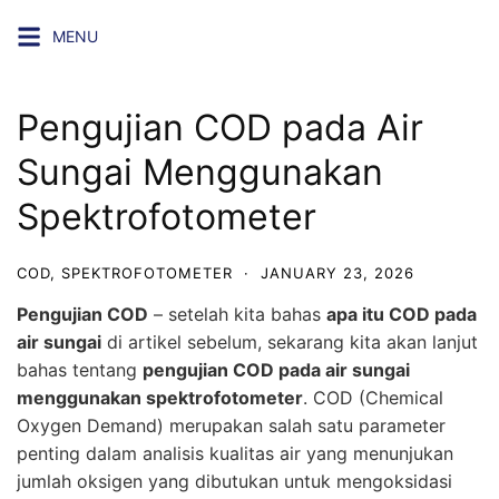
Skip
MENU
to
content
Pengujian COD pada Air
Sungai Menggunakan
Spektrofotometer
COD
,
SPEKTROFOTOMETER
·
JANUARY 23, 2026
Pengujian COD
– setelah kita bahas
apa itu COD pada
air sungai
di artikel sebelum, sekarang kita akan lanjut
bahas tentang
pengujian COD pada air sungai
menggunakan spektrofotometer
. COD (Chemical
Oxygen Demand) merupakan salah satu parameter
penting dalam analisis kualitas air yang menunjukan
jumlah oksigen yang dibutukan untuk mengoksidasi