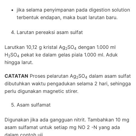
jika selama penyimpanan pada digestion solution
terbentuk endapan, maka buat larutan baru.
Larutan pereaksi asam sulfat
Larutkan 10,12 g kristal Ag
SO
dengan 1.000 ml
2
4
H
SO
pekat ke dalam gelas piala 1.000 ml. Aduk
2
4
hingga larut.
CATATAN
Proses pelarutan Ag
SO
dalam asam sulfat
2
4
dibutuhkan waktu pengadukan selama 2 hari, sehingga
perlu digunakan magnetic stirer.
Asam sulfamat
Digunakan jika ada gangguan nitrit. Tambahkan 10 mg
asam sulfamat untuk setiap mg NO 2 -N yang ada
dalam contoh uji.