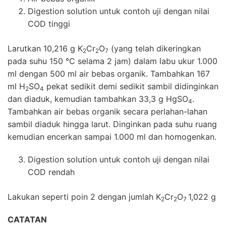
Digestion solution untuk contoh uji dengan nilai
COD tinggi
Larutkan 10,216 g K
Cr
O
(yang telah dikeringkan
2
2
7
pada suhu 150 °C selama 2 jam) dalam labu ukur 1.000
ml dengan 500 ml air bebas organik. Tambahkan 167
ml H
SO
pekat sedikit demi sedikit sambil didinginkan
2
4
dan diaduk, kemudian tambahkan 33,3 g HgSO
.
4
Tambahkan air bebas organik secara perlahan-lahan
sambil diaduk hingga larut. Dinginkan pada suhu ruang
kemudian encerkan sampai 1.000 ml dan homogenkan.
Digestion solution untuk contoh uji dengan nilai
COD rendah
Lakukan seperti poin 2 dengan jumlah K
Cr
O
1,022 g
2
2
7
CATATAN