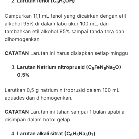
Larutan fenol (C
H
OH)
6
5
Campurkan 11,1 mL fenol yang dicairkan dengan etil
alkohol 95% di dalam labu ukur 100 mL, dan
tambahkan etil alkohol 95% sampai tanda tera dan
dihomogenkan.
CATATAN
Larutan ini harus disiapkan setiap minggu
Larutan Natrium nitroprusid (C
FeN
Na
O)
5
6
2
0,5%
Larutkan 0,5 g natrium nitroprusid dalam 100 mL
aquades dan dihomogenkan.
CATATAN
Larutan ini tahan sampai 1 bulan apabila
disimpan dalam botol gelap.
Larutan alkali sitrat (C
H
Na
0
)
6
5
3
7