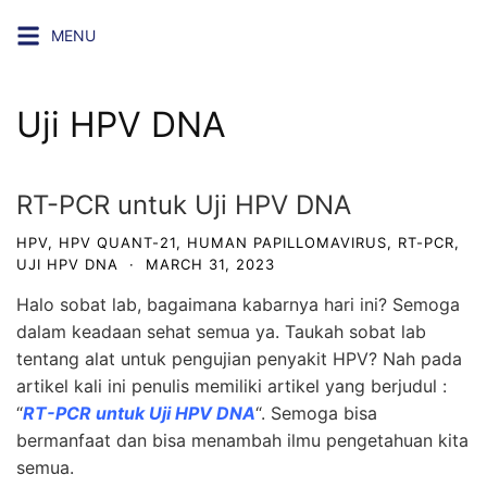
Skip
MENU
to
content
Uji HPV DNA
RT-PCR untuk Uji HPV DNA
HPV
,
HPV QUANT-21
,
HUMAN PAPILLOMAVIRUS
,
RT-PCR
,
UJI HPV DNA
·
MARCH 31, 2023
Halo sobat lab, bagaimana kabarnya hari ini? Semoga
dalam keadaan sehat semua ya. Taukah sobat lab
tentang alat untuk pengujian penyakit HPV? Nah pada
artikel kali ini penulis memiliki artikel yang berjudul :
“
RT-PCR untuk Uji HPV DNA
“. Semoga bisa
bermanfaat dan bisa menambah ilmu pengetahuan kita
semua.