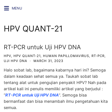
Skip
MENU
to
content
HPV QUANT-21
RT-PCR untuk Uji HPV DNA
HPV
,
HPV QUANT-21
,
HUMAN PAPILLOMAVIRUS
,
RT-PCR
,
UJI HPV DNA
·
MARCH 31, 2023
Halo sobat lab, bagaimana kabarnya hari ini? Semoga
dalam keadaan sehat semua ya. Taukah sobat lab
tentang alat untuk pengujian penyakit HPV? Nah pada
artikel kali ini penulis memiliki artikel yang berjudul :
“
RT-PCR untuk Uji HPV DNA
“. Semoga bisa
bermanfaat dan bisa menambah ilmu pengetahuan kita
semua.