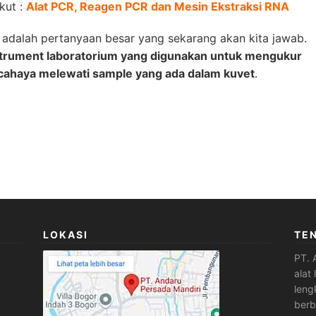
kut :
Alat PCR, Reagen PCR dan Mesin Ekstraksi RNA
 adalah pertanyaan besar yang sekarang akan kita jawab.
nstrument laboratorium yang digunakan untuk mengukur
cahaya melewati sample yang ada dalam kuvet
.
LOKASI
TE
PT. 
alat
leng
berb