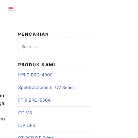
PENCARIAN
Search
for:
PRODUK KAMI
HPLC BRQ-4000
Spektrofotometer UV Series
an
FTIR BRQ-530A
gai
GC MS
em
ICP OES
RT-PCR DT-Prime