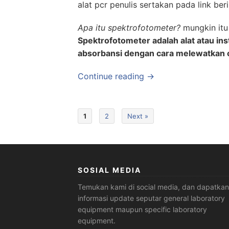
alat pcr penulis sertakan pada link beri
Apa itu spektrofotometer?
mungkin itu
Spektrofotometer adalah alat atau i
absorbansi dengan cara melewatkan 
Continue reading →
1
2
Next »
SOSIAL MEDIA
Temukan kami di social media, dan dapatkan
informasi update seputar general laboratory
equipment maupun specific laboratory
equipment.