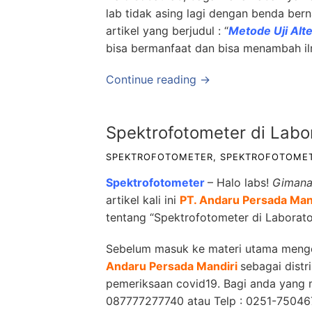
lab tidak asing lagi dengan benda berna
artikel yang berjudul : “
Metode Uji Alt
bisa bermanfaat dan bisa menambah i
Continue reading →
Spektrofotometer di Labora
SPEKTROFOTOMETER
,
SPEKTROFOTOMET
Spektrofotometer
– Halo labs!
Gimana 
artikel kali ini
PT. Andaru Persada Man
tentang
“Spektrofotometer di Laboratori
Sebelum masuk ke materi utama meng
Andaru Persada Mandiri
sebagai distr
pemeriksaan covid19. Bagi anda yang 
087777277740
atau Telp
: 0251-75046