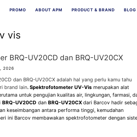
E
PROMO
ABOUT APM
PRODUCT & BRAND
BLOG
v vis
eter BRQ-UV20CD dan BRQ-UV20CX
, 2026
CD dan BRQ-UV20CX adalah hal yang perlu kamu tahu
i brand lain
.
Spektrofotometer UV-Vis
merupakan alat
rutama untuk pengujian kualitas air, lingkungan, farmasi, d
i
BRQ-UV20CD
dan
BRQ-UV20CX
dari Barcov hadir seba
an keseimbangan antara performa tinggi, kemudahan
 seri ini Barcov membawakan
spektrofotometer
dengan sist