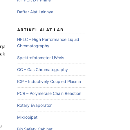
Daftar Alat Lainnya
ARTIKEL ALAT LAB
HPLC – High Performance Liquid
Chromatography
rja
yak
Spektrofotometer UV-Vis
GC – Gas Chromatography
ICP – Inductively Coupled Plasma
PCR – Polymerase Chain Reaction
Rotary Evaporator
Mikropipet
a
Bio Safety Cabinet