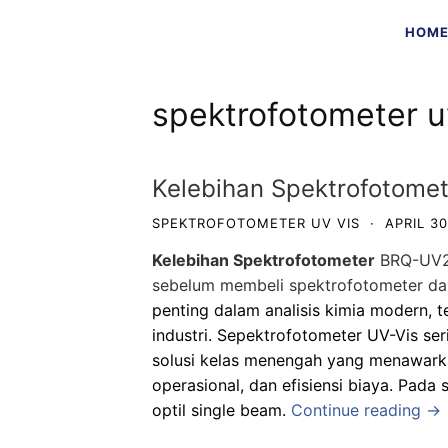
Skip
HOM
to
content
spektrofotometer u
Kelebihan Spektrofotom
SPEKTROFOTOMETER UV VIS
·
APRIL 30
Kelebihan Spektrofotometer
BRQ-UV20
sebelum membeli spektrofotometer dar
penting dalam analisis kimia modern, te
industri. Sepektrofotometer UV-Vis ser
solusi kelas menengah yang menawark
operasional, dan efisiensi biaya. Pada
optil single beam.
Continue reading →