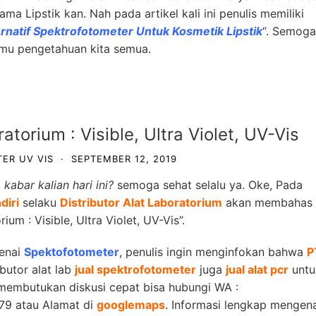
ma Lipstik kan. Nah pada artikel kali ini penulis memiliki
ernatif Spektrofotometer Untuk Kosmetik Lipstik
“. Semoga
lmu pengetahuan kita semua.
torium : Visible, Ultra Violet, UV-Vis
ER UV VIS
·
SEPTEMBER 12, 2019
kabar kalian hari ini?
semoga sehat selalu ya. Oke, Pada
diri
selaku
Distributor Alat Laboratorium
akan membahas
um : Visible, Ultra Violet, UV-Vis”.
enai
Spektofotometer
, penulis ingin menginfokan bahwa
P
ibutor alat lab
jual spektrofotometer
juga
jual alat pcr
untu
membutukan diskusi cepat bisa hubungi
WA :
79 atau Alamat di
googlemaps
.
Informasi lengkap mengena