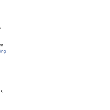
,
um
ing
a
ER