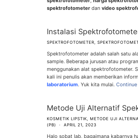
spektrofotometer
,
harga spektrofot
spektrofotometer
dan
video spektro
Instalasi Spektrofotomete
SPEKTROFOTOMETER
,
SPEKTROFOTOMET
Spektrofotometer adalah salah satu al
sample. Beberapa jurusan atau prog
menggunakan alat spektrofotometer. S
kali ini penulis akan memberikan infor
laboratorium
. Yuk kita mulai.
Continue
Metode Uji Alternatif Spe
KOSMETIK LIPSTIK
,
METODE UJI ALTERNA
(PB)
·
APRIL 21, 2023
Halo sobat lab, bagaimana kabarnya h