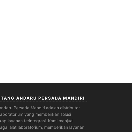
NTANG ANDARU PERSADA MANDIRI
Andaru Persada Mandiri
adalah
distributor
 laboratorium
yang memberikan solusi
kap layanan terintegrasi. Kami menjual
agai alat laboratorium, memberikan layanan