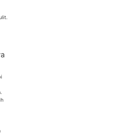
lit.
ya
i
.
ih
h