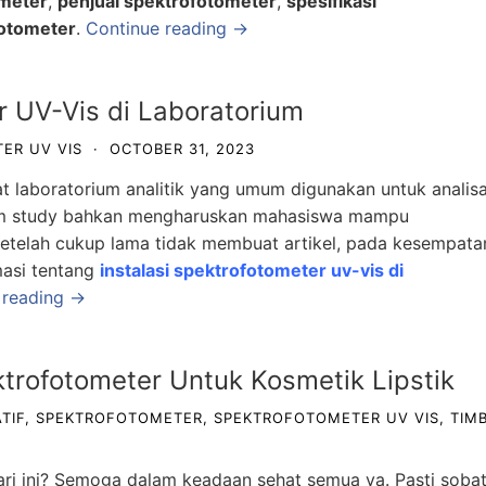
ometer
,
penjual spektrofotometer
,
spesifikasi
fotometer
.
Continue reading →
r UV-Vis di Laboratorium
ER UV VIS
·
OCTOBER 31, 2023
at laboratorium analitik yang umum digunakan untuk analis
ram study bahkan mengharuskan mahasiswa mampu
etelah cukup lama tidak membuat artikel, pada kesempata
masi tentang
instalasi spektrofotometer uv-vis di
 reading →
ktrofotometer Untuk Kosmetik Lipstik
TIF
,
SPEKTROFOTOMETER
,
SPEKTROFOTOMETER UV VIS
,
TIM
ari ini? Semoga dalam keadaan sehat semua ya. Pasti soba