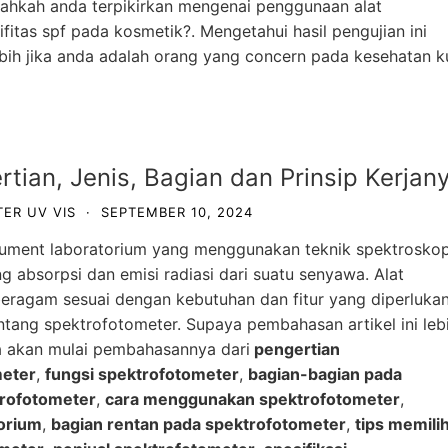
ahkah anda terpikirkan mengenai penggunaan alat
ifitas spf pada kosmetik?. Mengetahui hasil pengujian ini
bih jika anda adalah orang yang concern pada kesehatan ku
tian, Jenis, Bagian dan Prinsip Kerjan
ER UV VIS
·
SEPTEMBER 10, 2024
rument laboratorium yang menggunakan teknik spektroskop
 absorpsi dan emisi radiasi dari suatu senyawa. Alat
beragam sesuai dengan kebutuhan dan fitur yang diperlukan
ntang s
pektrofotometer
. Supaya pembahasan artikel ini leb
a akan mulai pembahasannya dari
pengertian
meter
,
fungsi spektrofotometer
,
bagian-bagian pada
trofotometer
,
cara menggunakan spektrofotometer
,
orium
,
bagian rentan pada spektrofotometer
,
tips memili