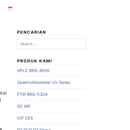
PENCARIAN
Search
for:
PRODUK KAMI
HPLC BRQ-4000
Spektrofotometer UV Series
kel
FTIR BRQ-530A
)
GC MS
ICP OES
a
RT-PCR DT-Prime