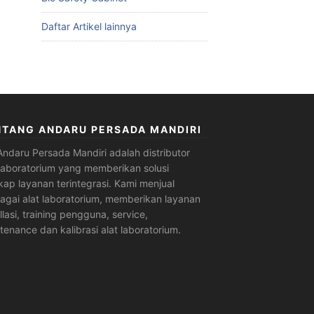
Daftar Artikel lainnya
NTANG ANDARU PERSADA MANDIRI
Andaru Persada Mandiri
adalah
distributor
 laboratorium
yang memberikan solusi
kap layanan terintegrasi. Kami menjual
agai alat laboratorium, memberikan layanan
allasi, training pengguna, service,
tenance dan kalibrasi alat laboratorium.