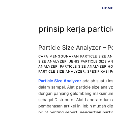
Skip
HOM
to
content
prinsip kerja partic
Particle Size Analyzer – 
CARA MENGGUNAKAN PARTICLE SIZE A
SIZE ANALYZER
,
JENIS PARTICLE SIZE A
ANALYZER
,
PARTICLE SIZE ANALYZER HO
PARTICLE SIZE ANALYZER
,
SPESIFIKASI 
Particle Size Analyzer
adalah suatu in
dalam sampel. Alat particle size anal
dengan panjang gelombang maksimum 63
sebagai
Distributor Alat Laboratorium
a
pembahasan artikel ini lebih mudah d
point penting seperti
pengertian partic