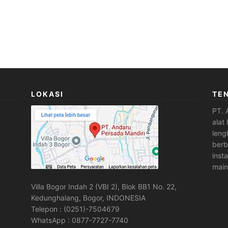
LOKASI
TE
PT. 
alat
leng
berb
inst
main
Villa Bogor Indah 2 (VBI 2), Blok BB1 No. 22,
Kedunghalang, Bogor, INDONESIA
Telepon : (0251)-7504679
WhatsApp : 0877-7727-7740