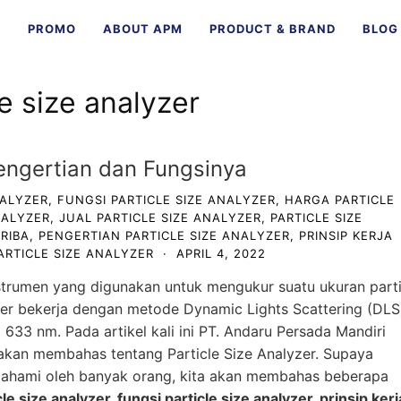
E
PROMO
ABOUT APM
PRODUCT & BRAND
BLOG
le size analyzer
Pengertian dan Fungsinya
NALYZER
,
FUNGSI PARTICLE SIZE ANALYZER
,
HARGA PARTICLE
NALYZER
,
JUAL PARTICLE SIZE ANALYZER
,
PARTICLE SIZE
RIBA
,
PENGERTIAN PARTICLE SIZE ANALYZER
,
PRINSIP KERJA
PARTICLE SIZE ANALYZER
·
APRIL 4, 2022
strumen yang digunakan untuk mengukur suatu ukuran parti
yzer bekerja dengan metode Dynamic Lights Scattering (DLS
3 nm. Pada artikel kali ini
PT. Andaru Persada Mandiri
kan membahas tentang Particle Size Analyzer. Supaya
ipahami oleh banyak orang, kita akan membahas beberapa
le size analyzer, fungsi particle size analyzer, prinsip kerj