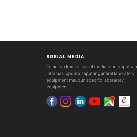
SOSIAL MEDIA
Temukan kami di social media, dan dapatkan
informasi update seputar general laboratory
equipment maupun specific laboratory
equipment.