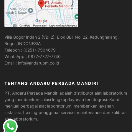
Villa Bogor Indah 2 (VBI 2), Blok BB1 No. 22, Kedunghalang,
Bogor, INDONESIA
Telepon : (0251)-7504679
WhatsApp : 0877-7727-7740
Email : info@andarupm.co.id
TENTANG ANDARU PERSADA MANDIRI
PT. Andaru Persada Mandiri
adalah
distributor alat laboratorium
yang memberikan solusi lengkap layanan terintegrasi. Kami
menjual berbagai alat laboratorium, memberikan layanan
installasi, training pengguna, service, maintenance dan kalibrasi
alat laboratorium.