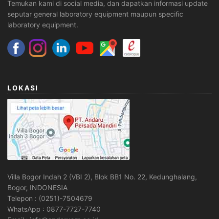
Temukan kami di social media, dan dapatkan informasi update
seputar general laboratory equipment maupun specific
laboratory equipment.
LOKASI
Villa Bogor Indah 2 (VBI 2), Blok BB1 No. 22, Kedunghalang,
Bogor, INDONESIA
Telepon : (0251)-7504679
WhatsApp : 0877-7727-7740