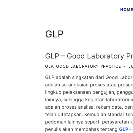
Skip
HOM
to
content
GLP
GLP – Good Laboratory Pr
GLP
,
GOOD LABORATORY PRACTICE
·
J
GLP adalah singkatan dari Good Labora
adalah serangkaian proses atau prose
lingkup pelaksanaan pengujian, penggun
lainnya, sehingga kegiatan laboratori
adalah proses analisa, rekam data, pe
telah ditetapkan. Kemudian standar ter
pedoman lainnya seperti persyaratan k
penulis akan membahas tentang
GLP –