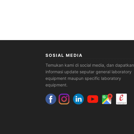
SOSIAL MEDIA
Temukan kami di social media, dan dapatkan
informasi update seputar general laboratory
equipment maupun specific laboratory
equipment.