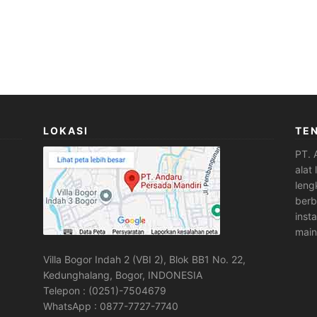
LOKASI
TE
PT. 
alat
leng
berb
inst
main
Villa Bogor Indah 2 (VBI 2), Blok BB1 No. 22,
Kedunghalang, Bogor, INDONESIA
Telepon : (0251)-7504679
WhatsApp : 0877-7727-7740