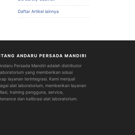
Daftar Artikel lainnya
NTANG ANDARU PERSADA MANDIRI
Andaru Persada Mandiri
adalah
distributor
 laboratorium
yang memberikan solusi
kap layanan terintegrasi. Kami menjual
agai alat laboratorium, memberikan layanan
allasi, training pengguna, service,
tenance dan kalibrasi alat laboratorium.