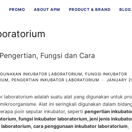
E
PROMO
ABOUT APM
PRODUCT & BRAND
BLOG
boratorium
 Pengertian, Fungsi dan Cara
GUNAKAN INKUBATOR LABORATORIUM
,
FUNGSI INKUBATOR
RIUM
,
PENGERTIAN INKUBATOR LABORATORIUM
·
JANUARY 2
or laboratorium
adalah suatu alat yang digunakan untuk pr
ikroorganisme. Alat ini seringkali digunakan dalam bidan
eberapa poin seputar inkubator, seperti
pengertian inkubato
torium, fungsi inkubator laboratorium, jeni jenis inkubato
r laboratorium, cara penggunaan inkubator laboratorium
,