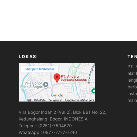
LOKASI
TE
PT. 
alat
leng
berb
inst
main
Villa Bogor Indah 2 (VBI 2), Blok BB1 No. 22,
Kedunghalang, Bogor, INDONESIA
Telepon : (0251)-7504679
WhatsApp : 0877-7727-7740