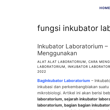
Skip
HOM
to
content
fungsi inkubator la
Inkubator Laboratorium –
Menggunakan
ALAT ALAT LABORATORIUM
,
CARA MENG
LABORATORIUM
,
INKUBATOR LABORATO
2022
BagInkubator Laboratorium
–
Inkubat
inkubasi dan perkembangbiakan suatu m
mikrobiologi. Artikel ini akan berisi b
laboratorium, sejarah inkubator labora
laboratorium, bagian bagian inkubato