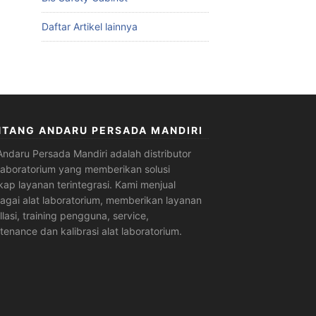
Daftar Artikel lainnya
NTANG ANDARU PERSADA MANDIRI
Andaru Persada Mandiri
adalah
distributor
 laboratorium
yang memberikan solusi
kap layanan terintegrasi. Kami menjual
agai alat laboratorium, memberikan layanan
allasi, training pengguna, service,
tenance dan kalibrasi alat laboratorium.