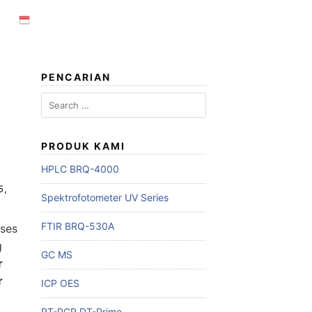
PENCARIAN
Search
for:
PRODUK KAMI
HPLC BRQ-4000
5,
Spektrofotometer UV Series
FTIR BRQ-530A
oses
g
GC MS
r
r
ICP OES
RT-PCR DT-Prime