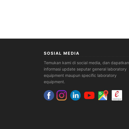
SOSIAL MEDIA
Temukan kami di social media, dan dapatkan
informasi update seputar general laboratory
equipment maupun specific laboratory
equipment.