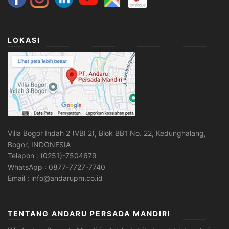
LOKASI
Villa Bogor Indah 2 (VBI 2), Blok BB1 No. 22, Kedunghalang,
Bogor, INDONESIA
Telepon : (0251)-7504679
WhatsApp : 0877-7727-7740
Email : info@andarupm.co.id
TENTANG ANDARU PERSADA MANDIRI