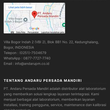
Villa Bogor Indah 2 (VBI 2), Blok BB1 No. 22, Kedunghalang,
Bogor, INDONESIA
Telepon : (0251)-7504679
WhatsApp : 0877-7727-7740
Email : info@andarupm.co.id
TENTANG ANDARU PERSADA MANDIRI
PT. Andaru Persada Mandiri
adalah
distributor alat laboratorium
yang memberikan solusi lengkap layanan terintegrasi. Kami
menjual berbagai alat laboratorium, memberikan layanan
installasi, training pengguna, service, maintenance dan kalibrasi