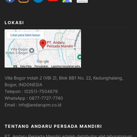
LOKASI
Villa Bogor Indah 2 (VBI 2), Blok BB1 No. 22, Kedunghalang,
Bogor, INDONESIA
Telepon : (0251)-7504679
WhatsApp : 0877-7727-7740
Email : info@andarupm.co.id
TENTANG ANDARU PERSADA MANDIRI
PT. Andaru Persada Mandiri
adalah
distributor alat laboratorium