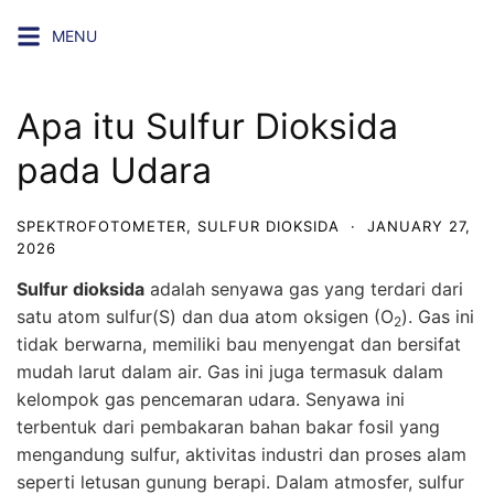
Skip
MENU
to
content
Apa itu Sulfur Dioksida
pada Udara
SPEKTROFOTOMETER
,
SULFUR DIOKSIDA
·
JANUARY 27,
2026
Sulfur dioksida
adalah senyawa gas yang terdari dari
satu atom sulfur(S) dan dua atom oksigen (O
). Gas ini
2
tidak berwarna, memiliki bau menyengat dan bersifat
mudah larut dalam air. Gas ini juga termasuk dalam
kelompok gas pencemaran udara. Senyawa ini
terbentuk dari pembakaran bahan bakar fosil yang
mengandung sulfur, aktivitas industri dan proses alam
seperti letusan gunung berapi. Dalam atmosfer, sulfur