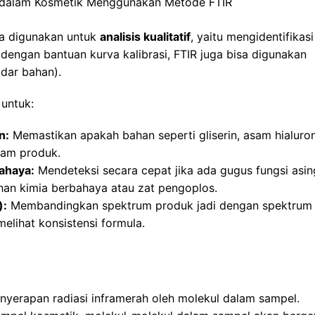
 dalam Kosmetik Menggunakan Metode FTIR
ya digunakan untuk
analisis kualitatif
, yaitu mengidentifikasi
engan bantuan kurva kalibrasi, FTIR juga bisa digunakan
dar bahan).
 untuk:
n:
Memastikan apakah bahan seperti gliserin, asam hialuron
lam produk.
ahaya:
Mendeteksi secara cepat jika ada gugus fungsi asin
an kimia berbahaya atau zat pengoplos.
):
Membandingkan spektrum produk jadi dengan spektrum
melihat konsistensi formula.
yerapan radiasi inframerah oleh molekul dalam sampel.