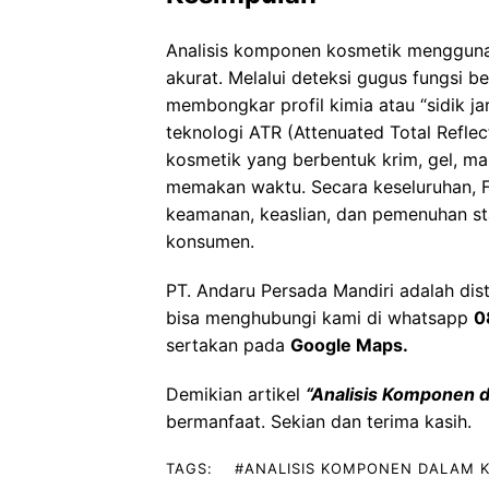
Analisis komponen kosmetik
menggunak
akurat. Melalui deteksi gugus fungsi 
membongkar profil kimia atau “sidik j
teknologi ATR (Attenuated Total Refl
kosmetik yang berbentuk krim, gel, mau
memakan waktu. Secara keseluruhan, F
keamanan, keaslian, dan pemenuhan s
konsumen.
PT. Andaru Persada Mandiri
adalah
dis
bisa menghubungi kami di whatsapp
0
sertakan pada
Google Maps
.
Demikian artikel
“
Analisis Komponen 
bermanfaat. Sekian dan terima kasih.
TAGS:
#ANALISIS KOMPONEN DALAM 