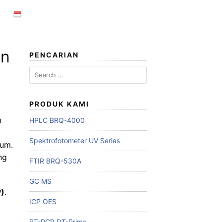
an
PENCARIAN
Search
for:
PRODUK KAMI
m
HPLC BRQ-4000
Spektrofotometer UV Series
fum.
ng
FTIR BRQ-530A
GC MS
y)
.
ICP OES
RT-PCR DT-Prime