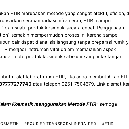
an FTIR merupakan metode yang sangat efektif, efisien, 
berdasarkan serapan radiasi inframerah, FTIR mampu
ari” dari suatu produk kosmetik secara cepat. Penggunaan
ection) semakin mempermudah proses ini karena sampel
pun cair dapat dianalisis langsung tanpa preparasi rumit 
TIR menjadi instrumen vital dalam memastikan aspek
tandar mutu produk kosmetik sebelum sampai ke tangan
tributor alat laboratorium
FTIR, jika anda membutuhkan FTI
87777277740
atau telepon 0251-7504679. Link alamat ka
dalam Kosmetik menggunakan Metode FTIR
” semoga
KOSMETIK
#FOURIER TRANSFORM INFRA-RED
#FTIR