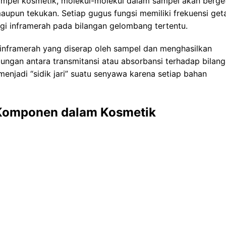
sampel kosmetik, molekul-molekul dalam sampel akan berget
upun tekukan. Setiap gugus fungsi memiliki frekuensi get
i inframerah pada bilangan gelombang tertentu.
 inframerah yang diserap oleh sampel dan menghasilkan
ungan antara transmitansi atau absorbansi terhadap bilan
enjadi “sidik jari” suatu senyawa karena setiap bahan
 Komponen dalam Kosmetik