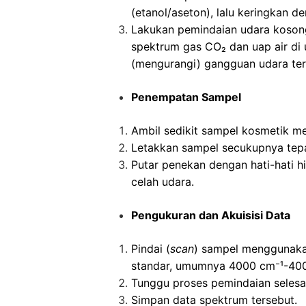
(etanol/aseton), lalu keringkan de
Lakukan pemindaian udara kosong
spektrum gas CO₂ dan uap air di 
(mengurangi) gangguan udara ters
Penempatan Sampel
Ambil sedikit sampel kosmetik m
Letakkan sampel secukupnya tepat
Putar penekan dengan hati-hati h
celah udara.
Pengukuran dan Akuisisi Data
Pindai (
scan
) sampel menggunaka
standar, umumnya 4000 cm⁻¹-40
Tunggu proses pemindaian selesai
Simpan data spektrum tersebut.