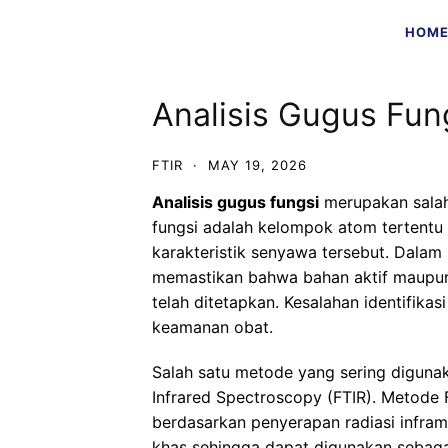
Skip
HOM
to
content
Analisis Gugus Fu
FTIR
·
MAY 19, 2026
Analisis gugus fungsi
merupakan salah 
fungsi adalah kelompok atom tertentu
karakteristik senyawa tersebut. Dalam i
memastikan bahwa bahan aktif maupun
telah ditetapkan. Kesalahan identifikas
keamanan obat.
Salah satu metode yang sering digunaka
Infrared Spectroscopy (FTIR). Metode
berdasarkan penyerapan radiasi infram
khas sehingga dapat digunakan sebagai “