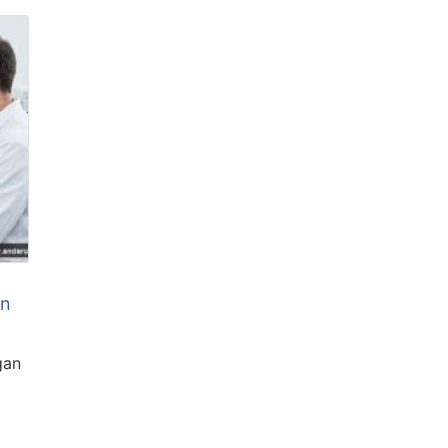
an
gan