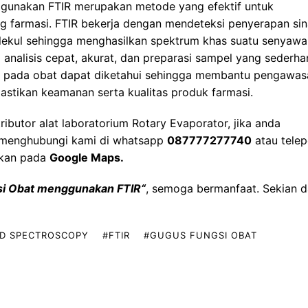
unakan FTIR merupakan metode yang efektif untuk
ng farmasi. FTIR bekerja dengan mendeteksi penyerapan sin
olekul sehingga menghasilkan spektrum khas suatu senyawa
analisis cepat, akurat, dan preparasi sampel yang sederha
i pada obat dapat diketahui sehingga membantu pengawas
mastikan keamanan serta kualitas produk farmasi.
tributor alat laboratorium
Rotary Evaporator, jika anda
 menghubungi kami di whatsapp
087777277740
atau tele
akan pada
Google Maps
.
si Obat menggunakan FTIR
“
, semoga bermanfaat. Sekian 
ED SPECTROSCOPY
#FTIR
#GUGUS FUNGSI OBAT