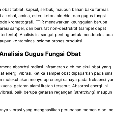
 obat tablet, kapsul, serbuk, maupun bahan baku farmasi
 alkohol, amina, ester, keton, aldehid, dan gugus fungsi
tode kromatografi, FTIR menawarkan keunggulan berupa
arasi sampel, dan bersifat non-destruktif (sampel dapat
ertentu). Analisis ini sangat penting untuk mendeteksi ad
maupun kontaminasi selama proses produksi.
Analisis Gugus Fungsi Obat
nomena absorbsi radiasi inframerah oleh molekul obat yang
kat energi vibrasi. Ketika sampel obat dipaparkan pada sina
lam molekul akan menyerap energi cahaya pada frekuensi ya
kuensi getaran alami ikatan tersebut. Absorbsi energi ini
ibrasi, baik berupa getaran regangan (
stretching
) maupun
hanya vibrasi yang menghasilkan perubahan momen dipol ne