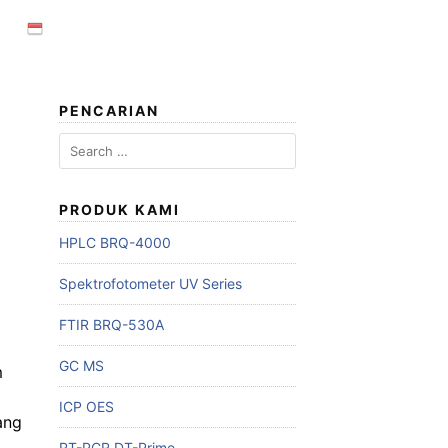
PENCARIAN
Search
for:
PRODUK KAMI
HPLC BRQ-4000
Spektrofotometer UV Series
FTIR BRQ-530A
GC MS
m
ICP OES
ang
RT-PCR DT-Prime