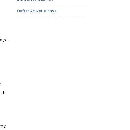
Daftar Artikel lainnya
anya
r
ng
tto