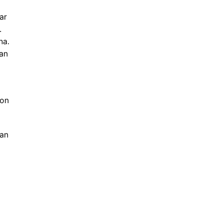
ar
.
na.
an
pon
dan