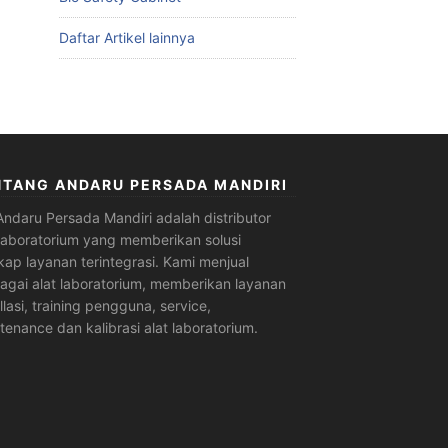
Daftar Artikel lainnya
NTANG ANDARU PERSADA MANDIRI
Andaru Persada Mandiri
adalah
distributor
 laboratorium
yang memberikan solusi
kap layanan terintegrasi. Kami menjual
agai alat laboratorium, memberikan layanan
allasi, training pengguna, service,
tenance dan kalibrasi alat laboratorium.