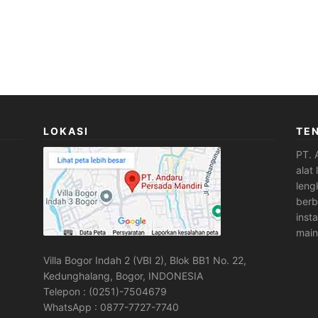
LOKASI
TE
PT. 
alat
leng
berb
inst
main
Villa Bogor Indah 2 (VBI 2), Blok BB1 No. 22,
Kedunghalang, Bogor, INDONESIA
Telepon : (0251)-7504679
WhatsApp : 0877-7727-7740