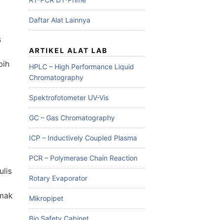
Daftar Alat Lainnya
s
ARTIKEL ALAT LAB
bih
HPLC – High Performance Liquid
Chromatography
Spektrofotometer UV-Vis
GC – Gas Chromatography
ICP – Inductively Coupled Plasma
PCR – Polymerase Chain Reaction
ulis
Rotary Evaporator
imak
Mikropipet
Bio Safety Cabinet