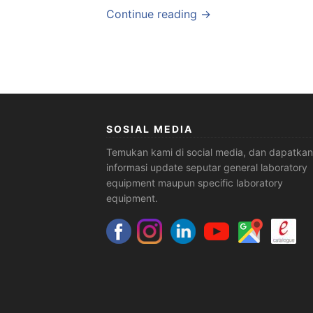
Continue reading →
SOSIAL MEDIA
Temukan kami di social media, dan dapatkan
informasi update seputar general laboratory
equipment maupun specific laboratory
equipment.