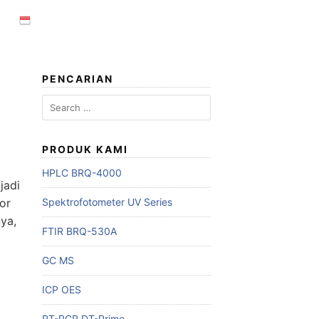
PENCARIAN
Search
for:
PRODUK KAMI
HPLC BRQ-4000
jadi
or
Spektrofotometer UV Series
nya,
FTIR BRQ-530A
GC MS
ICP OES
RT-PCR DT-Prime