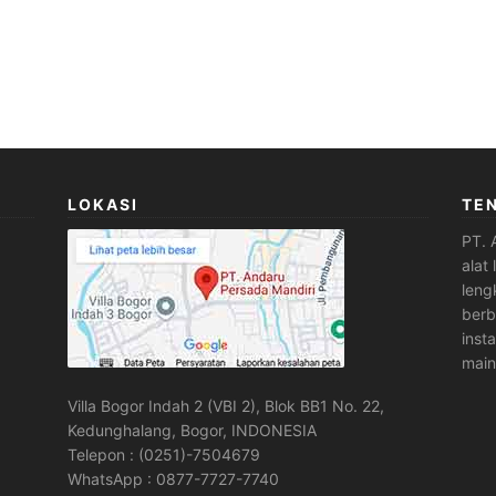
LOKASI
TE
PT. 
alat
leng
berb
inst
main
Villa Bogor Indah 2 (VBI 2), Blok BB1 No. 22,
Kedunghalang, Bogor, INDONESIA
Telepon : (0251)-7504679
WhatsApp : 0877-7727-7740