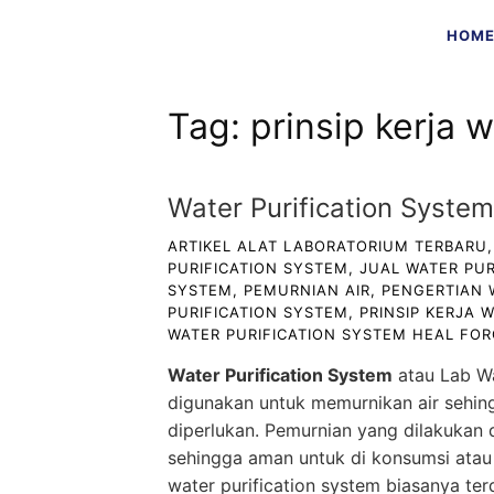
Skip
HOM
to
content
Tag:
prinsip kerja 
Water Purification Syste
ARTIKEL ALAT LABORATORIUM TERBARU
PURIFICATION SYSTEM
,
JUAL WATER PUR
SYSTEM
,
PEMURNIAN AIR
,
PENGERTIAN 
PURIFICATION SYSTEM
,
PRINSIP KERJA 
WATER PURIFICATION SYSTEM HEAL FOR
Water Purification System
atau Lab Wa
digunakan untuk memurnikan air sehing
diperlukan. Pemurnian yang dilakukan 
sehingga aman untuk di konsumsi atau
water purification system biasanya te