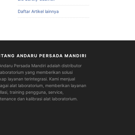
Daftar Artikel lainnya
NTANG ANDARU PERSADA MANDIRI
Andaru Persada Mandiri
adalah
distributor
 laboratorium
yang memberikan solusi
kap layanan terintegrasi. Kami menjual
agai alat laboratorium, memberikan layanan
allasi, training pengguna, service,
tenance dan kalibrasi alat laboratorium.