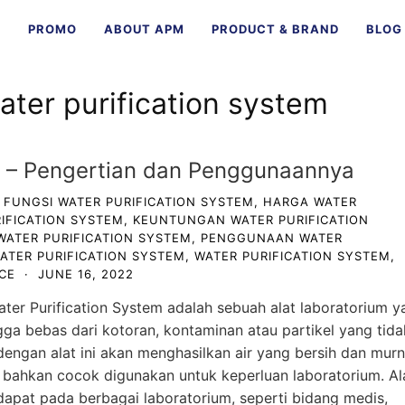
E
PROMO
ABOUT APM
PRODUCT & BRAND
BLOG
water purification system
m – Pengertian dan Penggunaannya
,
FUNGSI WATER PURIFICATION SYSTEM
,
HARGA WATER
IFICATION SYSTEM
,
KEUNTUNGAN WATER PURIFICATION
WATER PURIFICATION SYSTEM
,
PENGGUNAAN WATER
WATER PURIFICATION SYSTEM
,
WATER PURIFICATION SYSTEM
,
CE
·
JUNE 16, 2022
ter Purification System adalah sebuah alat laboratorium y
ga bebas dari kotoran, kontaminan atau partikel yang tida
dengan alat ini akan menghasilkan air yang bersih dan murn
 bahkan cocok digunakan untuk keperluan laboratorium. Al
rdapat pada berbagai laboratorium, seperti bidang medis,