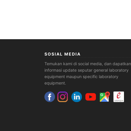
SOSIAL MEDIA
Temukan kami di social media, dan dapatkan
informasi update seputar general laboratory
equipment maupun specific laboratory
equipment.