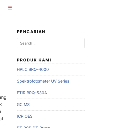
PENCARIAN
Search
for:
PRODUK KAMI
HPLC BRQ-4000
Spektrofotometer UV Series
FTIR BRQ-530A
ang
k
GC MS
i
ICP OES
at
RT-PCR DT-Prime