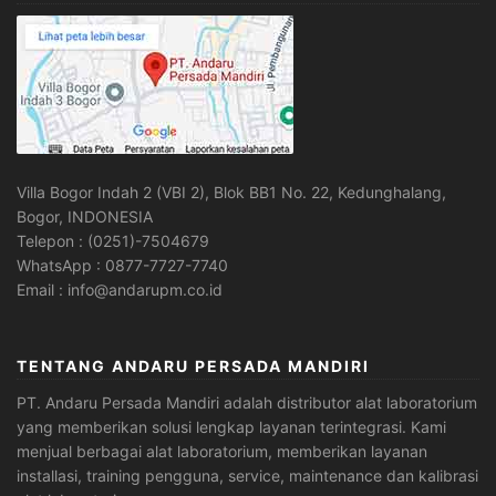
Villa Bogor Indah 2 (VBI 2), Blok BB1 No. 22, Kedunghalang,
Bogor, INDONESIA
Telepon : (0251)-7504679
WhatsApp : 0877-7727-7740
Email : info@andarupm.co.id
TENTANG ANDARU PERSADA MANDIRI
PT. Andaru Persada Mandiri
adalah
distributor alat laboratorium
yang memberikan solusi lengkap layanan terintegrasi. Kami
menjual berbagai alat laboratorium, memberikan layanan
installasi, training pengguna, service, maintenance dan kalibrasi