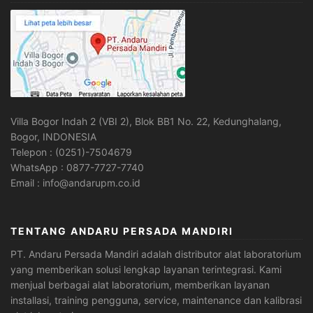
Villa Bogor Indah 2 (VBI 2), Blok BB1 No. 22, Kedunghalang,
Bogor, INDONESIA
Telepon : (0251)-7504679
WhatsApp : 0877-7727-7740
Email : info@andarupm.co.id
TENTANG ANDARU PERSADA MANDIRI
PT. Andaru Persada Mandiri
adalah
distributor alat laboratorium
yang memberikan solusi lengkap layanan terintegrasi. Kami
menjual berbagai alat laboratorium, memberikan layanan
installasi, training pengguna, service, maintenance dan kalibrasi