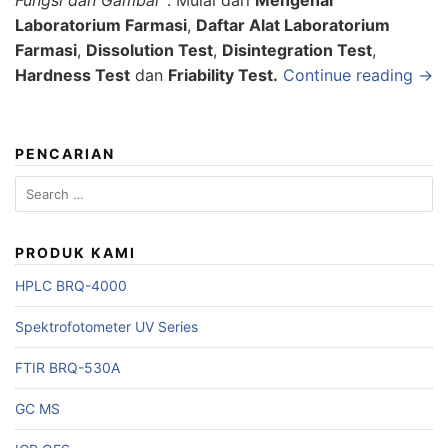
Fungsi dan Gambar”
. Mulai dari
Mengenal
Laboratorium Farmasi
,
Daftar Alat Laboratorium
Farmasi
,
Dissolution Test
,
Disintegration Test
,
Hardness Test
dan
Friability Test.
Continue reading →
PENCARIAN
Search
for:
PRODUK KAMI
HPLC BRQ-4000
Spektrofotometer UV Series
FTIR BRQ-530A
GC MS