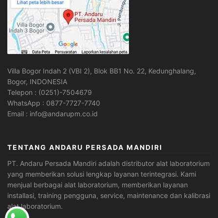
Villa Bogor Indah 2 (VBI 2), Blok BB1 No. 22, Kedunghalang,
Bogor, INDONESIA
Telepon : (0251)-7504679
WhatsApp : 0877-7727-7740
Email : info@andarupm.co.id
TENTANG ANDARU PERSADA MANDIRI
PT. Andaru Persada Mandiri
adalah
distributor alat laboratorium
yang memberikan solusi lengkap layanan terintegrasi. Kami
menjual berbagai alat laboratorium, memberikan layanan
installasi, training pengguna, service, maintenance dan kalibrasi
alat laboratorium.