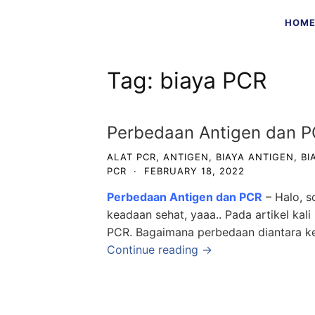
Skip
HOM
to
content
Tag:
biaya PCR
Perbedaan Antigen dan PC
ALAT PCR
,
ANTIGEN
,
BIAYA ANTIGEN
,
BI
PCR
·
FEBRUARY 18, 2022
Perbedaan Antigen dan PCR
– Halo, s
keadaan sehat, yaaa.. Pada artikel ka
PCR. Bagaimana perbedaan diantara ked
Continue reading →