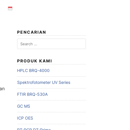
PENCARIAN
Search
for:
PRODUK KAMI
HPLC BRQ-4000
Spektrofotometer UV Series
dan
FTIR BRQ-530A
GC MS
ICP OES
RT-PCR DT-Prime