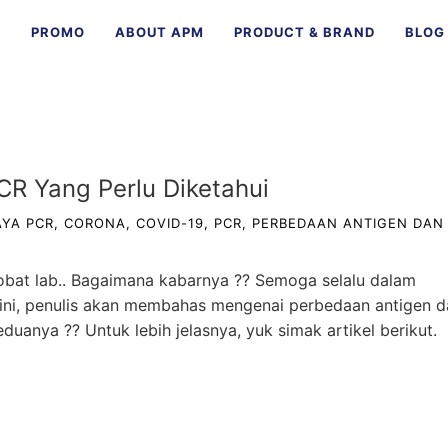
E
PROMO
ABOUT APM
PRODUCT & BRAND
BLOG
R Yang Perlu Diketahui
AYA PCR
,
CORONA
,
COVID-19
,
PCR
,
PERBEDAAN ANTIGEN DAN
obat lab.. Bagaimana kabarnya ?? Semoga selalu dalam
li ini, penulis akan membahas mengenai perbedaan antigen 
uanya ?? Untuk lebih jelasnya, yuk simak artikel berikut.