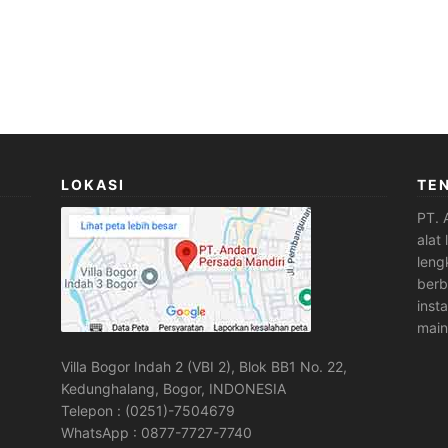
LOKASI
TE
PT. 
alat
leng
berb
inst
main
Villa Bogor Indah 2 (VBI 2), Blok BB1 No. 22,
Kedunghalang, Bogor, INDONESIA
Telepon : (0251)-7504679
WhatsApp : 0877-7727-7740