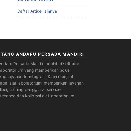
Daftar Artikel lainnya
NTANG ANDARU PERSADA MANDIRI
Andaru Persada Mandiri
adalah
distributor
 laboratorium
yang memberikan solusi
kap layanan terintegrasi. Kami menjual
agai alat laboratorium, memberikan layanan
allasi, training pengguna, service,
tenance dan kalibrasi alat laboratorium.