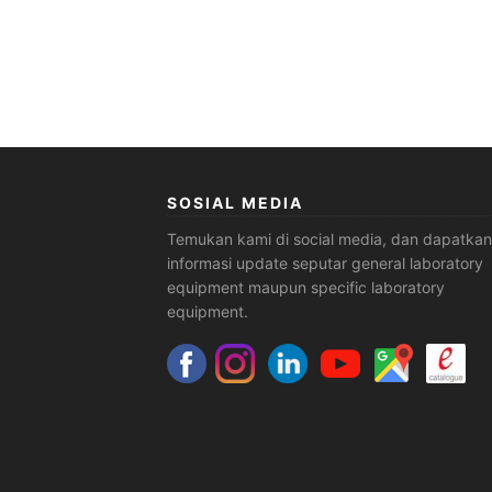
SOSIAL MEDIA
Temukan kami di social media, dan dapatkan
informasi update seputar general laboratory
equipment maupun specific laboratory
equipment.