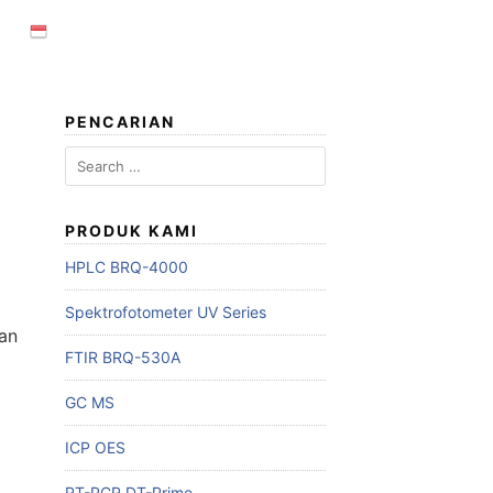
PENCARIAN
Search
for:
PRODUK KAMI
HPLC BRQ-4000
Spektrofotometer UV Series
dan
FTIR BRQ-530A
GC MS
ICP OES
RT-PCR DT-Prime