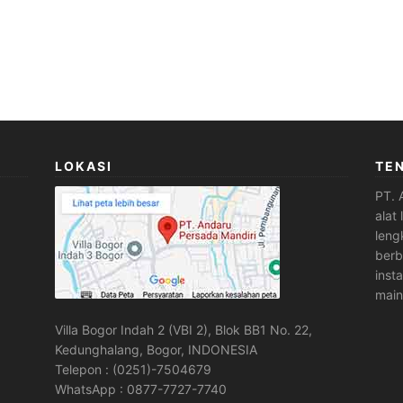
LOKASI
TE
PT. 
alat
leng
berb
inst
main
Villa Bogor Indah 2 (VBI 2), Blok BB1 No. 22,
Kedunghalang, Bogor, INDONESIA
Telepon : (0251)-7504679
WhatsApp : 0877-7727-7740