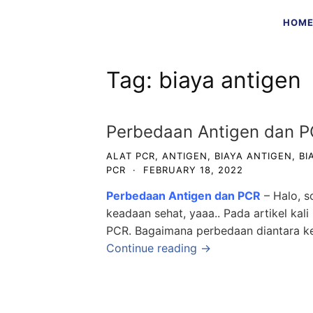
Skip
HOM
to
content
Tag:
biaya antigen
Perbedaan Antigen dan PC
ALAT PCR
,
ANTIGEN
,
BIAYA ANTIGEN
,
BI
PCR
·
FEBRUARY 18, 2022
Perbedaan Antigen dan PCR
– Halo, s
keadaan sehat, yaaa.. Pada artikel ka
PCR. Bagaimana perbedaan diantara ked
Continue reading →