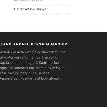
Daftar Artikel lainnya
NTANG ANDARU PERSADA MANDIRI
Andaru Persada Mandiri
adalah
distributor
 laboratorium
yang memberikan solusi
kap layanan terintegrasi. Kami menjual
agai alat laboratorium, memberikan layanan
allasi, training pengguna, service,
tenance dan kalibrasi alat laboratorium.