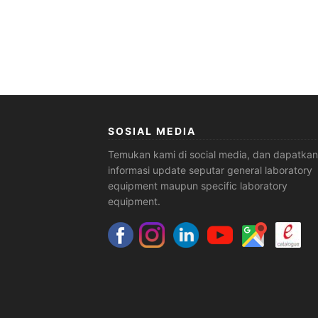
SOSIAL MEDIA
Temukan kami di social media, dan dapatkan
informasi update seputar general laboratory
equipment maupun specific laboratory
equipment.