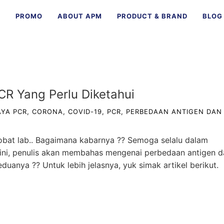
E
PROMO
ABOUT APM
PRODUCT & BRAND
BLOG
R Yang Perlu Diketahui
AYA PCR
,
CORONA
,
COVID-19
,
PCR
,
PERBEDAAN ANTIGEN DAN
obat lab.. Bagaimana kabarnya ?? Semoga selalu dalam
li ini, penulis akan membahas mengenai perbedaan antigen 
uanya ?? Untuk lebih jelasnya, yuk simak artikel berikut.